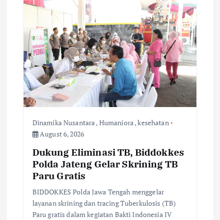
g
a
t
i
o
Dinamika Nusantara
,
Humaniora
,
kesehatan
August 6, 2026
n
Dukung Eliminasi TB, Biddokkes
Polda Jateng Gelar Skrining TB
Paru Gratis
BIDDOKKES Polda Jawa Tengah menggelar
layanan skrining dan tracing Tuberkulosis (TB)
Paru gratis dalam kegiatan Bakti Indonesia IV