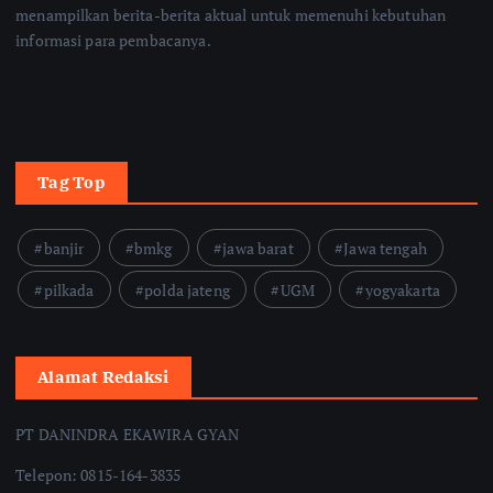
menampilkan berita-berita aktual untuk memenuhi kebutuhan
informasi para pembacanya.
Tag Top
banjir
bmkg
jawa barat
Jawa tengah
pilkada
polda jateng
UGM
yogyakarta
Alamat Redaksi
PT DANINDRA EKAWIRA GYAN
Telepon: 0815-164-3835