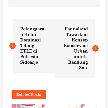
P
Pelanggara
Faunaland
o
n Helm
Tawarkan
Dominasi
Konsep
s
Tilang
Konservasi
ETLE di
Urban
t
Polresta
untuk
Sidoarjo
Bandung
Zoo
n
a
v
Related Posts
i