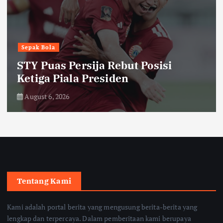
Headline
Humaniora
Kepala SPPG Jayapura Resmi
Dicopot usai Insiden Keracunan
Menu MBG
August 6, 2026
Tentang Kami
Kami adalah portal berita yang mengusung berita-berita yang
lengkap dan terpercaya. Dalam pemberitaan kami berupaya