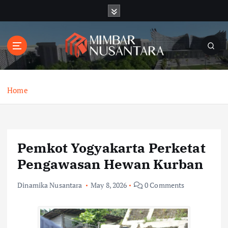
S
k
i
p
t
o
c
o
Home
n
t
e
n
Pemkot Yogyakarta Perketat
t
Pengawasan Hewan Kurban
Dinamika Nusantara
May 8, 2026
0 Comments