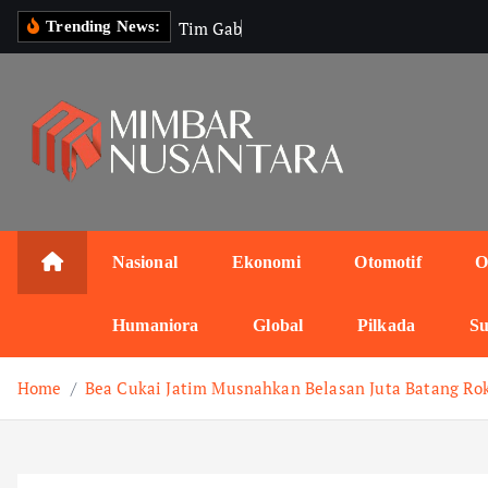
S
T
i
m
G
a
b
u
n
g
a
n
Trending News:
k
i
p
t
o
c
o
n
Nasional
Ekonomi
Otomotif
O
t
e
Humaniora
Global
Pilkada
Su
n
t
Home
Bea Cukai Jatim Musnahkan Belasan Juta Batang Roko