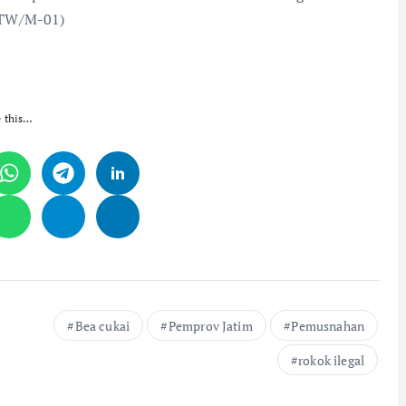
OTW/M-01)
e this…
Bea cukai
Pemprov Jatim
Pemusnahan
rokok ilegal