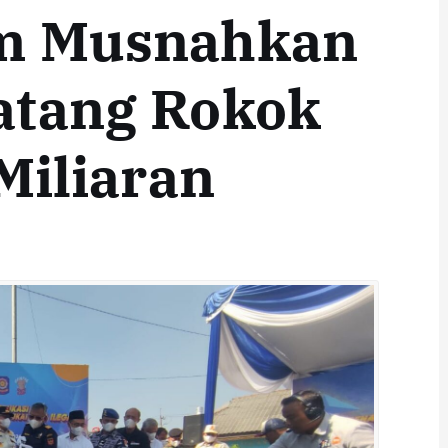
im Musnahkan
atang Rokok
Miliaran‎