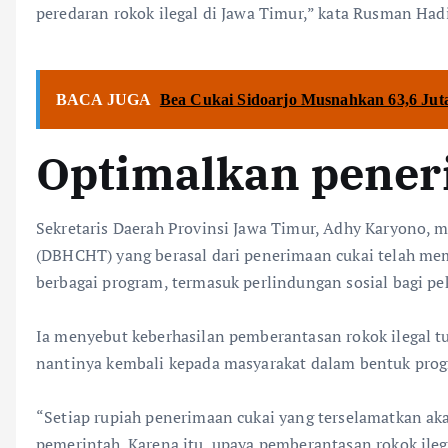
peredaran rokok ilegal di Jawa Timur,” kata Rusman Hadi
BACA JUGA
Bea Cukai Sidoarjo Musnahkan 63,6 Juta
Optimalkan pener
‎Sekretaris Daerah Provinsi Jawa Timur, Adhy Karyono,
(DBHCHT) yang berasal dari penerimaan cukai telah me
berbagai program, termasuk perlindungan sosial bagi pe
‎Ia menyebut keberhasilan pemberantasan rokok ilegal 
nantinya kembali kepada masyarakat dalam bentuk pro
‎“Setiap rupiah penerimaan cukai yang terselamatkan a
pemerintah. Karena itu, upaya pemberantasan rokok ile