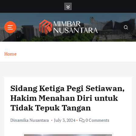
S
k
i
p
t
o
c
o
Home
n
t
e
n
Sidang Ketiga Pegi Setiawan,
t
Hakim Menahan Diri untuk
Tidak Tepuk Tangan
Dinamika Nusantara
July 3, 2024
0 Comments