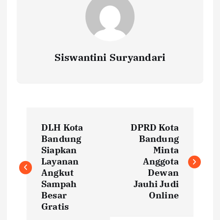
Siswantini Suryandari
P
DLH Kota
DPRD Kota
o
Bandung
Bandung
Siapkan
Minta
s
Layanan
Anggota
Angkut
Dewan
t
Sampah
Jauhi Judi
Besar
Online
Gratis
n