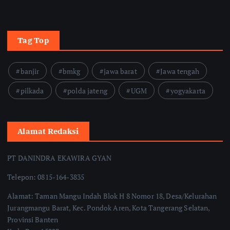
Tag Top
banjir
bmkg
jawa barat
Jawa tengah
pilkada
polda jateng
UGM
yogyakarta
Alamat Redaksi
PT DANINDRA EKAWIRA GYAN
Telepon: 0815-164-3835
Alamat: Taman Mangu Indah Blok H 8 Nomor 18, Desa/Kelurahan
Jurangmangu Barat, Kec. Pondok Aren, Kota Tangerang Selatan,
Provinsi Banten