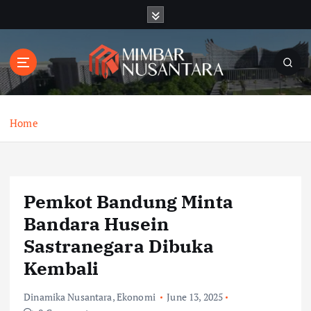
S
k
i
p
t
o
c
o
Home
n
t
e
n
Pemkot Bandung Minta
t
Bandara Husein
Sastranegara Dibuka
Kembali
Dinamika Nusantara
,
Ekonomi
June 13, 2025