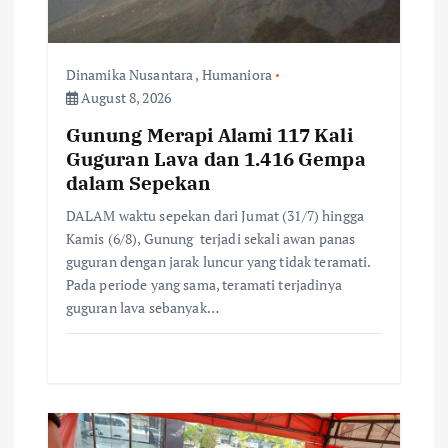
t
i
Dinamika Nusantara
,
Humaniora
August 8, 2026
o
Gunung Merapi Alami 117 Kali
Guguran Lava dan 1.416 Gempa
n
dalam Sepekan
DALAM waktu sepekan dari Jumat (31/7) hingga
Kamis (6/8), Gunung terjadi sekali awan panas
guguran dengan jarak luncur yang tidak teramati.
Pada periode yang sama, teramati terjadinya
guguran lava sebanyak…