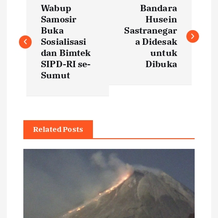
Wabup
Bandara
o
Samosir
Husein
Buka
Sastranegar
s
Sosialisasi
a Didesak
dan Bimtek
untuk
t
SIPD-RI se-
Dibuka
Sumut
n
a
Related Posts
v
i
g
a