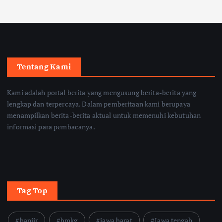
Tentang Kami
Kami adalah portal berita yang mengusung berita-berita yang
lengkap dan terpercaya. Dalam pemberitaan kami berupaya
menampilkan berita-berita aktual untuk memenuhi kebutuhan
informasi para pembacanya.
Tag Top
banjir
bmkg
jawa barat
Jawa tengah