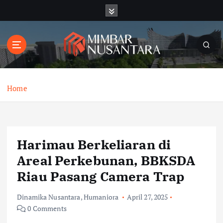
S
k
i
p
t
o
c
o
Home
n
t
e
n
Harimau Berkeliaran di
t
Areal Perkebunan, BBKSDA
Riau Pasang Camera Trap
Dinamika Nusantara
,
Humaniora
April 27, 2025
0 Comments