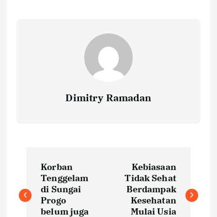
Dimitry Ramadan
P
Korban
Kebiasaan
o
Tenggelam
Tidak Sehat
di Sungai
Berdampak
s
Progo
Kesehatan
belum juga
Mulai Usia