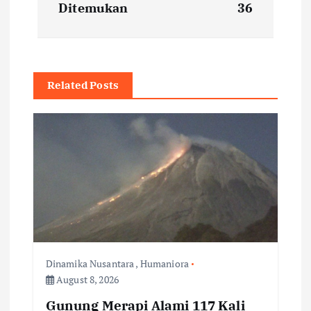
t
Ditemukan
36
n
a
Related Posts
v
i
g
a
t
Dinamika Nusantara
,
Humaniora
i
August 8, 2026
Gunung Merapi Alami 117 Kali