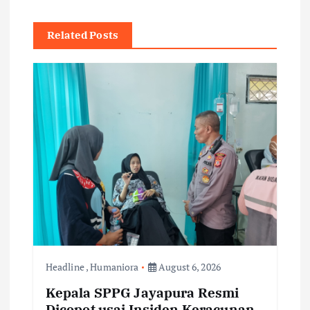
v
Related Posts
i
g
a
t
i
o
n
Headline
,
Humaniora
August 6, 2026
Kepala SPPG Jayapura Resmi
Dicopot usai Insiden Keracunan