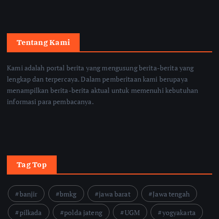
Tentang Kami
Kami adalah portal berita yang mengusung berita-berita yang
lengkap dan terpercaya. Dalam pemberitaan kami berupaya
menampilkan berita-berita aktual untuk memenuhi kebutuhan
informasi para pembacanya.
Tag Top
banjir
bmkg
jawa barat
Jawa tengah
pilkada
polda jateng
UGM
yogyakarta