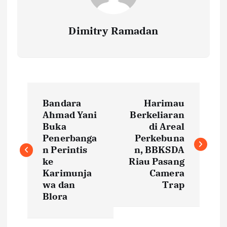
Dimitry Ramadan
P
Bandara
Harimau
o
Ahmad Yani
Berkeliaran
Buka
di Areal
s
Penerbanga
Perkebuna
n Perintis
n, BBKSDA
t
ke
Riau Pasang
Karimunja
Camera
wa dan
Trap
n
Blora
a