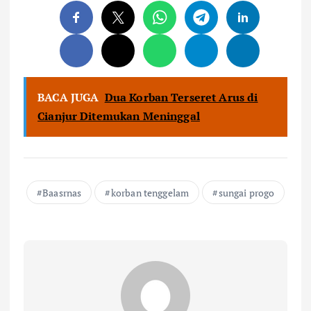
BACA JUGA
Dua Korban Terseret Arus di
Cianjur Ditemukan Meninggal
Baasrnas
korban tenggelam
sungai progo