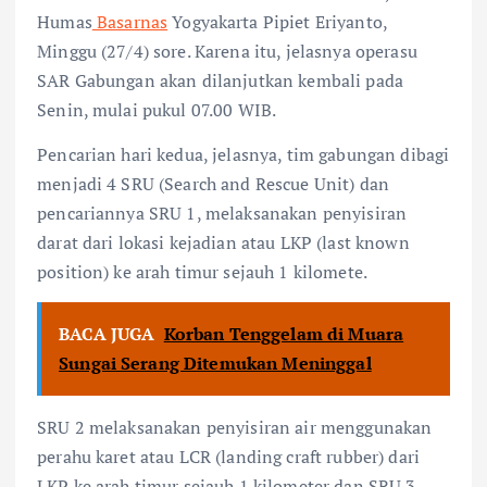
Humas
Basarnas
Yogyakarta Pipiet Eriyanto,
Minggu (27/4) sore. Karena itu, jelasnya operasu
SAR Gabungan akan dilanjutkan kembali pada
Senin, mulai pukul 07.00 WIB.
Pencarian hari kedua, jelasnya, tim gabungan dibagi
menjadi 4 SRU (Search and Rescue Unit) dan
pencariannya SRU 1, melaksanakan penyisiran
darat dari lokasi kejadian atau LKP (last known
position) ke arah timur sejauh 1 kilomete.
BACA JUGA
Korban Tenggelam di Muara
Sungai Serang Ditemukan Meninggal
SRU 2 melaksanakan penyisiran air menggunakan
perahu karet atau LCR (landing craft rubber) dari
LKP ke arah timur sejauh 1 kilometer dan SRU 3