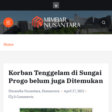
S
k
i
p
t
o
c
o
Home
n
t
e
n
Korban Tenggelam di Sungai
t
Progo belum juga Ditemukan
Dinamika Nusantara
,
Humaniora
April 27, 2025
0 Comments