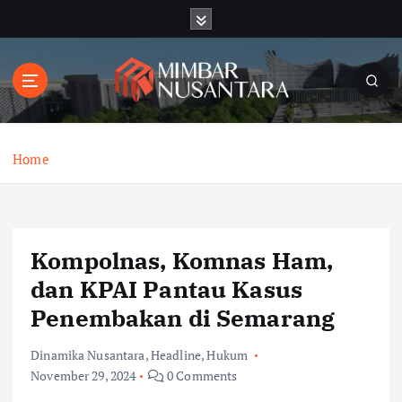
S
k
i
p
t
o
c
o
Home
n
t
e
n
Kompolnas, Komnas Ham,
t
dan KPAI Pantau Kasus
Penembakan di Semarang
Dinamika Nusantara
,
Headline
,
Hukum
November 29, 2024
0 Comments