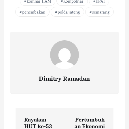
komnas HAM
Kompolnas
KPAI
penembakan
polda jateng
semarang
Dimitry Ramadan
P
Rayakan
Pertumbuh
o
HUT ke-53
an Ekonomi