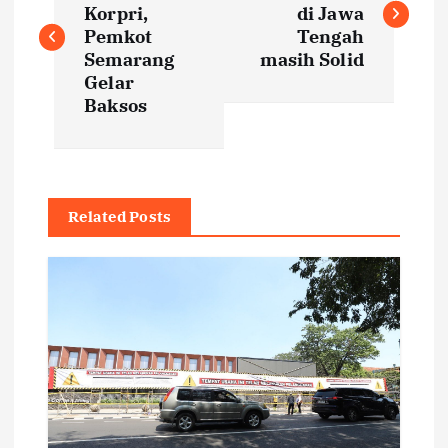
Korpri,
di Jawa
s
Pemkot
Tengah
Semarang
masih Solid
t
Gelar
Baksos
n
a
Related Posts
v
i
g
a
t