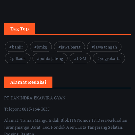
Tag Top
banjir
bmkg
jawa barat
Jawa tengah
pilkada
polda jateng
UGM
yogyakarta
Alamat Redaksi
PT DANINDRA EKAWIRA GYAN
Telepon: 0815-164-3835
Alamat: Taman Mangu Indah Blok H 8 Nomor 18, Desa/Kelurahan
Jurangmangu Barat, Kec. Pondok Aren, Kota Tangerang Selatan,
Provinsi Banten