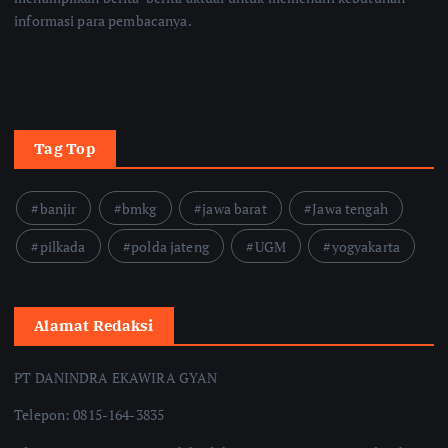
informasi para pembacanya.
Tag Top
banjir
bmkg
jawa barat
Jawa tengah
pilkada
polda jateng
UGM
yogyakarta
Alamat Redaksi
PT DANINDRA EKAWIRA GYAN
Telepon: 0815-164-3835