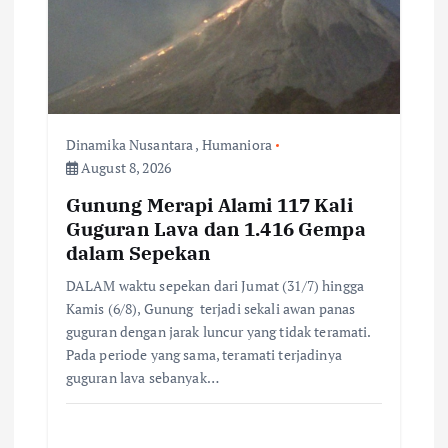
a
t
i
Dinamika Nusantara
,
Humaniora
August 8, 2026
o
Gunung Merapi Alami 117 Kali
n
Guguran Lava dan 1.416 Gempa
dalam Sepekan
DALAM waktu sepekan dari Jumat (31/7) hingga
Kamis (6/8), Gunung terjadi sekali awan panas
guguran dengan jarak luncur yang tidak teramati.
Pada periode yang sama, teramati terjadinya
guguran lava sebanyak…