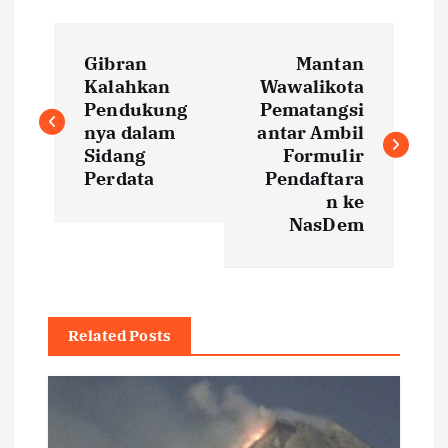
P
Gibran
Mantan
o
Kalahkan
Wawalikota
Pendukung
Pematangsi
s
nya dalam
antar Ambil
Sidang
Formulir
t
Perdata
Pendaftara
n ke
NasDem
n
a
v
Related Posts
i
g