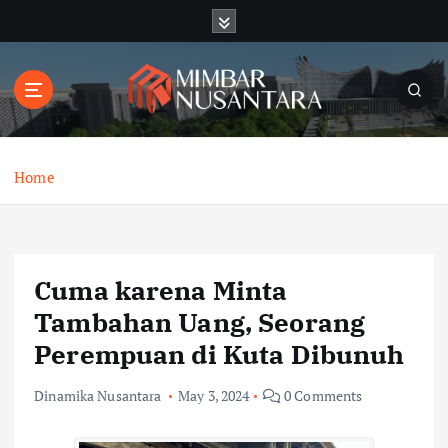
S
k
i
p
t
o
c
o
Home
n
t
e
n
Cuma karena Minta
t
Tambahan Uang, Seorang
Perempuan di Kuta Dibunuh
Dinamika Nusantara
May 3, 2024
0 Comments