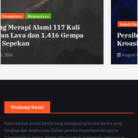
Sepak Bola
Persib Datangkan Bek Tengah Asal
Kroasia, Danijel Loncar
August 8, 2026
Tentang Kami
Kami adalah portal berita yang mengusung berita-berita yang
lengkap dan terpercaya. Dalam pemberitaan kami berupaya
menampilkan berita-berita aktual untuk memenuhi kebutuhan