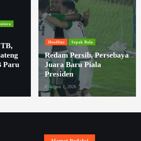
niora
Headline
Sepak Bola
 TB,
Jateng
Redam Persib, Persebaya
B Paru
Juara Baru Piala
Presiden
August 7, 2026
Alamat Redaksi