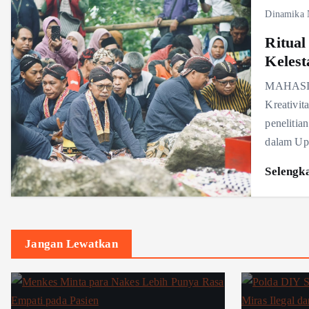
Dinamika 
Ritua
Kelest
MAHASISW
Kreativi
penelitia
dalam Up
Selengk
Jangan Lewatkan