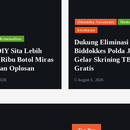
Dinamika Nusantara
Huma
kesehatan
Kriminalitas
Dukung Eliminasi
IY Sita Lebih
Biddokkes Polda 
 Ribu Botol Miras
Gelar Skrining T
dan Oplosan
Gratis
2026
August 6, 2026
Tag Top