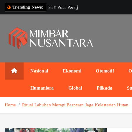
S
Trending News:
S
T
Y
P
u
a
s
P
e
r
s
i
j
a
R
k
i
p
t
o
c
o
n
Nasional
Ekonomi
Otomotif
O
t
e
Humaniora
Global
Pilkada
Su
n
t
Home
Ritual Labuhan Merapi Berperan Jaga Kelestarian Hutan