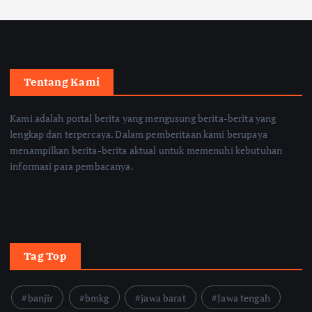
Tentang Kami
Kami adalah portal berita yang mengusung berita-berita yang
lengkap dan terpercaya. Dalam pemberitaan kami berupaya
menampilkan berita-berita aktual untuk memenuhi kebutuhan
informasi para pembacanya.
Tag Top
banjir
bmkg
jawa barat
Jawa tengah