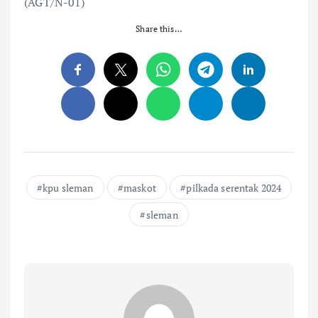
(AGT/N-01)
Share this…
kpu sleman
maskot
pilkada serentak 2024
sleman