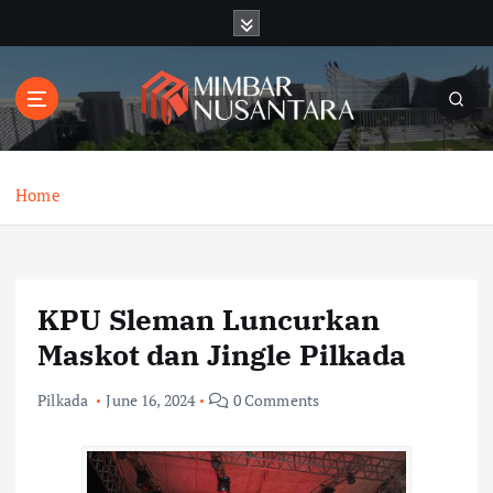
S
k
i
p
t
o
c
o
Home
n
t
e
n
KPU Sleman Luncurkan
t
Maskot dan Jingle Pilkada
Pilkada
June 16, 2024
0 Comments