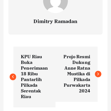
Dimitry Ramadan
P
KPU Riau
Projo Resmi
o
Buka
Dukung
Penerimaan
Anne Ratna
s
18 Ribu
Mustika di
Pantarlih
Pilkada
t
Pilkada
Purwakarta
Serentak
2024
Riau
n