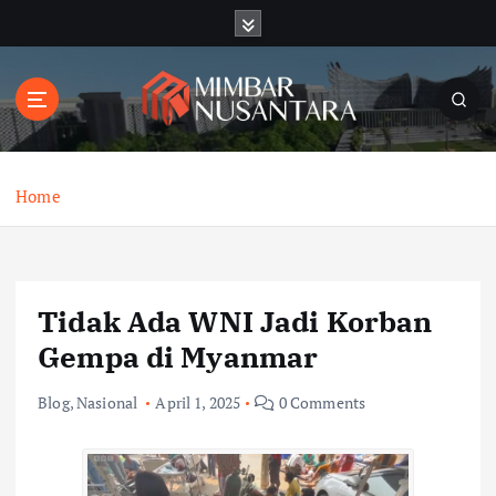
S
k
i
p
t
o
c
o
Home
n
t
e
n
Tidak Ada WNI Jadi Korban
t
Gempa di Myanmar
Blog
,
Nasional
April 1, 2025
0 Comments