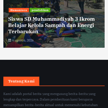
Humaniora
pendidikan
Siswa SD Muhammadiyah 3 Ikrom
Belajar Kelola Sampah dan Energi
Terbarukan
August 6, 2026
Tentang Kami
Kami adalah portal berita yang mengusung berita-berita yang
lengkap dan terpercaya. Dalam pemberitaan kami berupaya
menampilkan berita-berita aktual untuk memenuhi kebutuhan