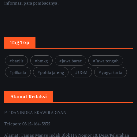
informasi para pembacanya.
Tag Top
banjir
bmkg
jawa barat
Jawa tengah
pilkada
polda jateng
UGM
yogyakarta
Alamat Redaksi
PT DANINDRA EKAWIRA GYAN
Telepon: 0815-164-3835
Alamat: Taman Mangu Indah Blok H 8 Nomor 18, Desa/Kelurahan