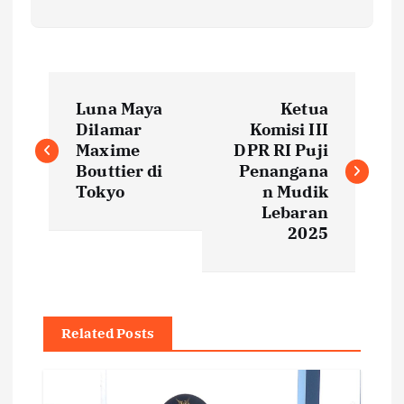
P
Luna Maya
Ketua
o
Dilamar
Komisi III
Maxime
DPR RI Puji
s
Bouttier di
Penangana
Tokyo
n Mudik
t
Lebaran
2025
n
a
Related Posts
v
i