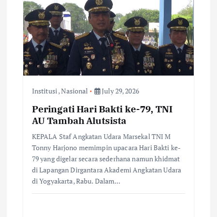
g
a
t
i
Institusi
,
Nasional
July 29, 2026
Peringati Hari Bakti ke-79, TNI
o
AU Tambah Alutsista
n
KEPALA Staf Angkatan Udara Marsekal TNI M
Tonny Harjono memimpin upacara Hari Bakti ke-
79 yang digelar secara sederhana namun khidmat
di Lapangan Dirgantara Akademi Angkatan Udara
di Yogyakarta, Rabu. Dalam…