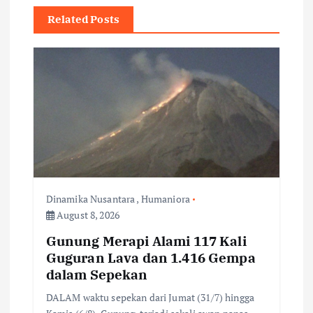
v
Related Posts
i
g
a
t
i
Dinamika Nusantara
,
Humaniora
August 8, 2026
o
Gunung Merapi Alami 117 Kali
n
Guguran Lava dan 1.416 Gempa
dalam Sepekan
DALAM waktu sepekan dari Jumat (31/7) hingga