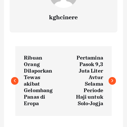
kghcinere
P
Ribuan
Pertamina
o
Orang
Pasok 9,3
Dilaporkan
Juta Liter
s
Tewas
Avtur
akibat
Selama
t
Gelombang
Periode
Panas di
Haji untuk
Eropa
Solo-Jogja
n
a