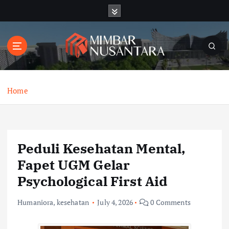
S
k
i
p
t
o
c
o
Home
n
t
e
n
Peduli Kesehatan Mental,
t
Fapet UGM Gelar
Psychological First Aid
Humaniora
,
kesehatan
July 4, 2026
0 Comments