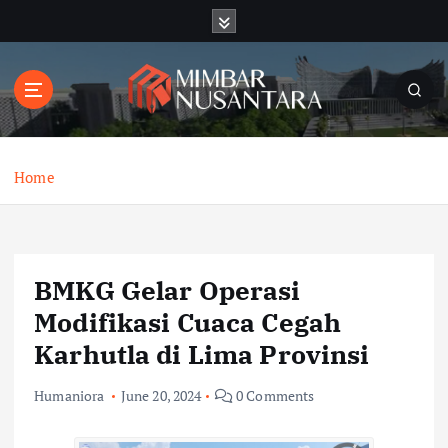
S
k
i
p
t
o
c
o
Home
n
t
e
n
BMKG Gelar Operasi
t
Modifikasi Cuaca Cegah
Karhutla di Lima Provinsi
Humaniora
June 20, 2024
0 Comments