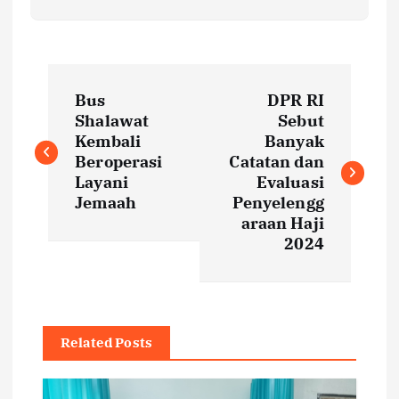
P
Bus
DPR RI
o
Shalawat
Sebut
Kembali
Banyak
s
Beroperasi
Catatan dan
Layani
Evaluasi
t
Jemaah
Penyelengg
araan Haji
2024
n
a
v
Related Posts
i