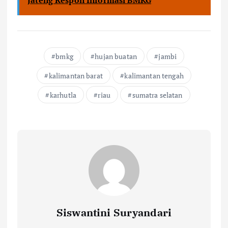
Jateng Respon Informasi BMKG
bmkg
hujan buatan
jambi
kalimantan barat
kalimantan tengah
karhutla
riau
sumatra selatan
Siswantini Suryandari