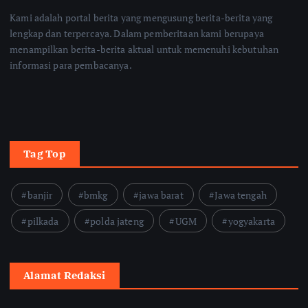
Kami adalah portal berita yang mengusung berita-berita yang
lengkap dan terpercaya. Dalam pemberitaan kami berupaya
menampilkan berita-berita aktual untuk memenuhi kebutuhan
informasi para pembacanya.
Tag Top
banjir
bmkg
jawa barat
Jawa tengah
pilkada
polda jateng
UGM
yogyakarta
Alamat Redaksi