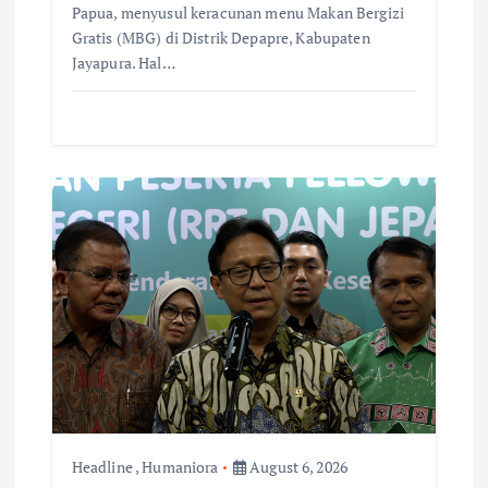
Papua, menyusul keracunan menu Makan Bergizi
Gratis (MBG) di Distrik Depapre, Kabupaten
Jayapura. Hal…
Headline
,
Humaniora
August 6, 2026