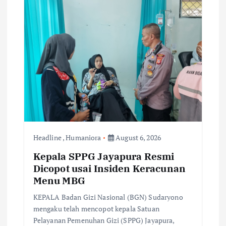
g
a
t
i
o
n
Headline
,
Humaniora
August 6, 2026
Kepala SPPG Jayapura Resmi
Dicopot usai Insiden Keracunan
Menu MBG
KEPALA Badan Gizi Nasional (BGN) Sudaryono
mengaku telah mencopot kepala Satuan
Pelayanan Pemenuhan Gizi (SPPG) Jayapura,