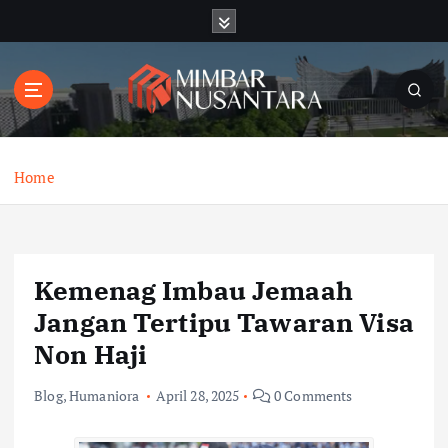
S
k
i
p
t
o
c
o
Home
n
t
e
n
Kemenag Imbau Jemaah
t
Jangan Tertipu Tawaran Visa
Non Haji
Blog
,
Humaniora
April 28, 2025
0 Comments