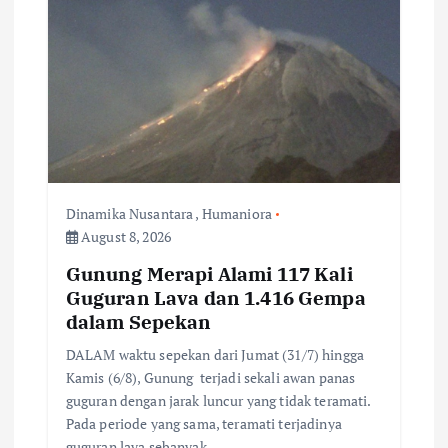
i
g
a
t
i
Dinamika Nusantara
,
Humaniora
August 8, 2026
o
Gunung Merapi Alami 117 Kali
Guguran Lava dan 1.416 Gempa
n
dalam Sepekan
DALAM waktu sepekan dari Jumat (31/7) hingga
Kamis (6/8), Gunung terjadi sekali awan panas
guguran dengan jarak luncur yang tidak teramati.
Pada periode yang sama, teramati terjadinya
guguran lava sebanyak…