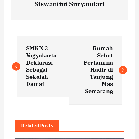
Siswantini Suryandari
P
SMKN 3
Rumah
o
Yogyakarta
Sehat
Deklarasi
Pertamina
s
Sebagai
Hadir di
Sekolah
Tanjung
t
Damai
Mas
Semarang
n
a
Related Posts
v