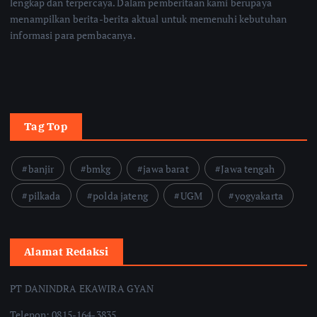
lengkap dan terpercaya. Dalam pemberitaan kami berupaya
menampilkan berita-berita aktual untuk memenuhi kebutuhan
informasi para pembacanya.
Tag Top
banjir
bmkg
jawa barat
Jawa tengah
pilkada
polda jateng
UGM
yogyakarta
Alamat Redaksi
PT DANINDRA EKAWIRA GYAN
Telepon: 0815-164-3835