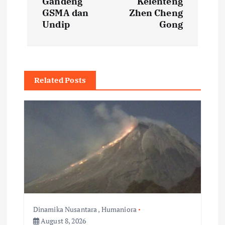
t
Gandeng
Kelenteng
GSMA dan
Zhen Cheng
Undip
Gong
n
a
v
Related Posts
i
g
a
t
i
Dinamika Nusantara
,
Humaniora
August 8, 2026