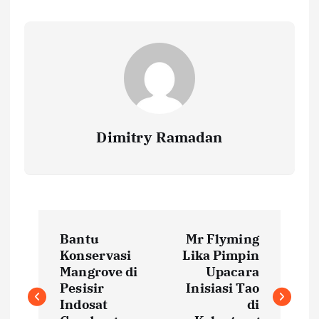
Dimitry Ramadan
P
Bantu
Mr Flyming
o
Konservasi
Lika Pimpin
Mangrove di
Upacara
s
Pesisir
Inisiasi Tao
Indosat
di