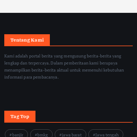
Tentang Kami
Kami adalah portal berita yang mengusung berita-berita yang
lengkap dan terpercaya. Dalam pemberitaan kami berupaya
menampilkan berita-berita aktual untuk memenuhi kebutuhan
informasi para pembacanya.
Tag Top
banjir
bmkg
jawa barat
Jawa tengah