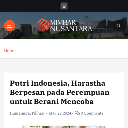
S
k
i
p
t
o
c
o
Home
n
t
e
n
Putri Indonesia, Harastha
t
Berpesan pada Perempuan
untuk Berani Mencoba
Humaniora
,
Pilihan
May 27, 2024
0 Comments