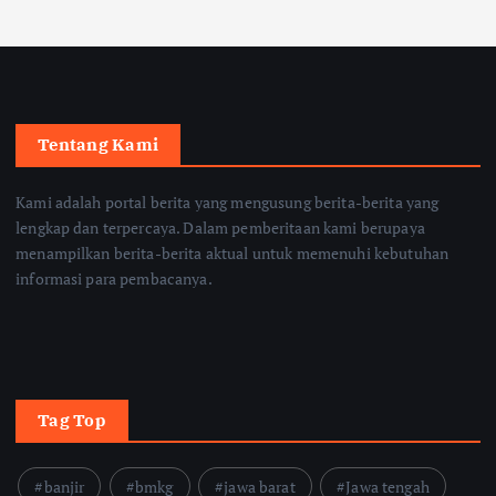
Tentang Kami
Kami adalah portal berita yang mengusung berita-berita yang
lengkap dan terpercaya. Dalam pemberitaan kami berupaya
menampilkan berita-berita aktual untuk memenuhi kebutuhan
informasi para pembacanya.
Tag Top
banjir
bmkg
jawa barat
Jawa tengah