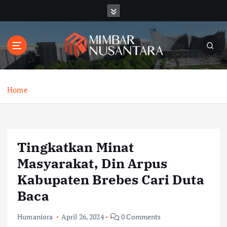
S
k
i
p
t
o
c
o
Home
n
t
e
n
Tingkatkan Minat
t
Masyarakat, Din Arpus
Kabupaten Brebes Cari Duta
Baca
Humaniora
April 26, 2024
0 Comments