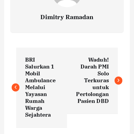
Dimitry Ramadan
P
BRI
Waduh!
o
Salurkan 1
Darah PMI
Mobil
Solo
s
Ambulance
Terkuras
Melalui
untuk
t
Yayasan
Pertolongan
Rumah
Pasien DBD
Warga
n
Sejahtera
a