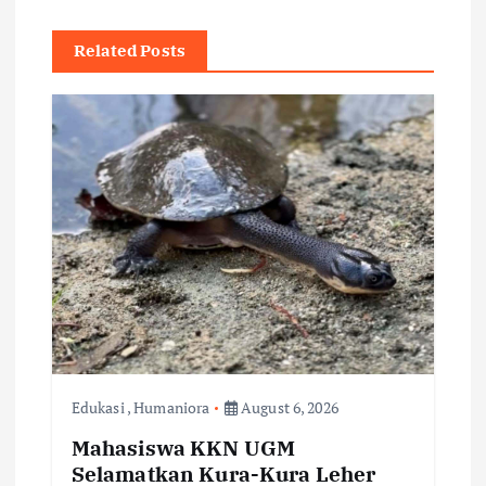
v
Related Posts
i
g
a
t
i
o
n
Edukasi
,
Humaniora
August 6, 2026
Mahasiswa KKN UGM
Selamatkan Kura-Kura Leher