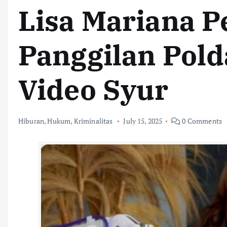
Lisa Mariana P
Panggilan Pold
Video Syur
Hiburan
,
Hukum
,
Kriminalitas
July 15, 2025
0 Comments