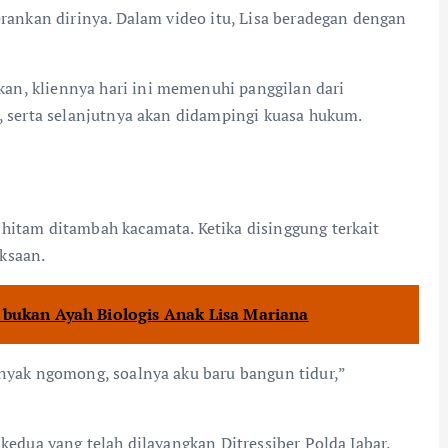
rankan dirinya. Dalam video itu, Lisa beradegan dengan
an, kliennya hari ini memenuhi panggilan dari
i, serta selanjutnya akan didampingi kuasa hukum.
hitam ditambah kacamata. Ketika disinggung terkait
ksaan.
 bukan Ayah Biologis Anak Lisa Mariana
anyak ngomong, soalnya aku baru bangun tidur,”
kedua yang telah dilayangkan Ditressiber Polda Jabar.