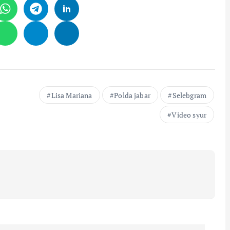
Lisa Mariana
Polda jabar
Selebgram
Video syur