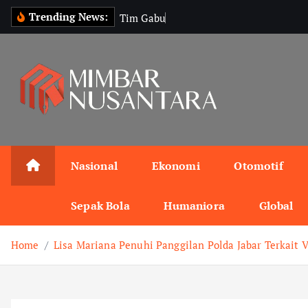
S
Trending News:
T
i
m
G
a
b
u
n
g
a
n
T
a
k
i
p
t
o
c
o
n
Nasional
Ekonomi
Otomotif
t
e
Sepak Bola
Humaniora
Global
n
t
Home
Lisa Mariana Penuhi Panggilan Polda Jabar Terkait 