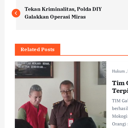
P
Tekan Kriminalitas, Polda DIY
o
Galakkan Operasi Miras
s
t
Related Posts
n
Hukum
,
a
Tim 
Terp
v
TIM Gab
berhasi
i
Mokogi
Orang) 