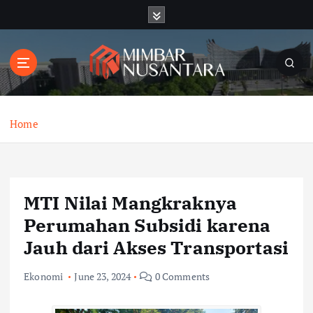
S
k
i
p
t
o
c
o
Home
n
t
e
n
MTI Nilai Mangkraknya
t
Perumahan Subsidi karena
Jauh dari Akses Transportasi
Ekonomi
June 23, 2024
0 Comments