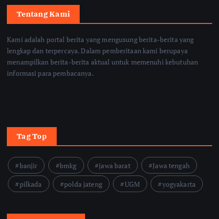
Tentang Kami
Kami adalah portal berita yang mengusung berita-berita yang
lengkap dan terpercaya. Dalam pemberitaan kami berupaya
menampilkan berita-berita aktual untuk memenuhi kebutuhan
informasi para pembacanya.
Tag Top
banjir
bmkg
jawa barat
Jawa tengah
pilkada
polda jateng
UGM
yogyakarta