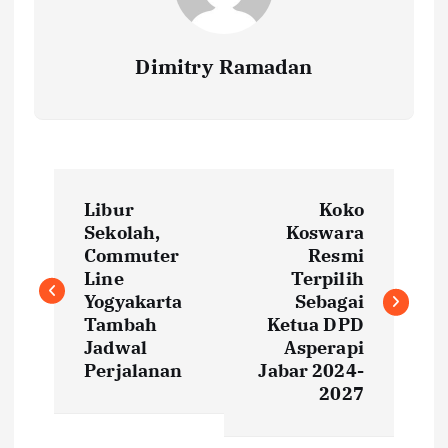
Dimitry Ramadan
P
Libur
Koko
o
Sekolah,
Koswara
Commuter
Resmi
s
Line
Terpilih
Yogyakarta
Sebagai
t
Tambah
Ketua DPD
Jadwal
Asperapi
Perjalanan
Jabar 2024-
n
2027
a