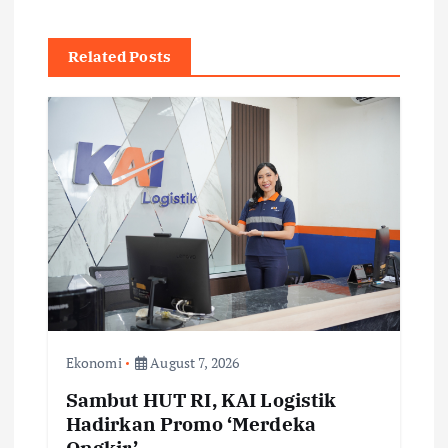
v
Related Posts
i
g
a
t
i
o
Ekonomi
August 7, 2026
n
Sambut HUT RI, KAI Logistik
Hadirkan Promo ‘Merdeka
Ongkir’