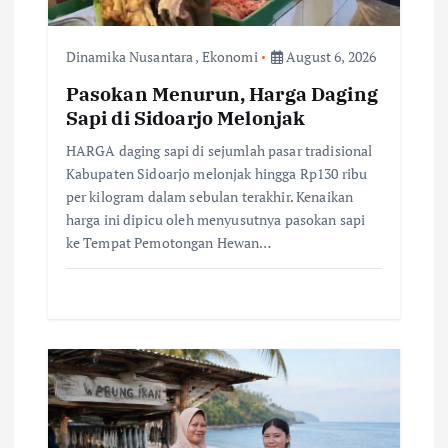
i
Dinamika Nusantara
,
Ekonomi
August 6, 2026
o
Pasokan Menurun, Harga Daging
Sapi di Sidoarjo Melonjak
n
HARGA daging sapi di sejumlah pasar tradisional
Kabupaten Sidoarjo melonjak hingga Rp130 ribu
per kilogram dalam sebulan terakhir. Kenaikan
harga ini dipicu oleh menyusutnya pasokan sapi
ke Tempat Pemotongan Hewan…