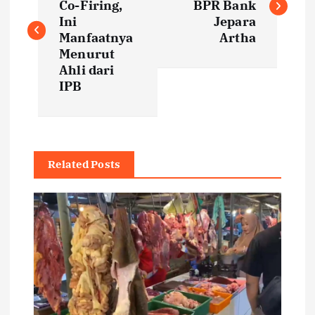
Co-Firing,
BPR Bank
s
Ini
Jepara
Manfaatnya
Artha
t
Menurut
Ahli dari
IPB
n
a
v
Related Posts
i
g
a
t