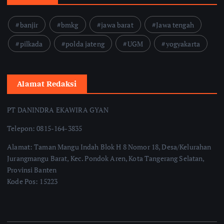
banjir
bmkg
jawa barat
Jawa tengah
pilkada
polda jateng
UGM
yogyakarta
Alamat Redaksi
PT DANINDRA EKAWIRA GYAN
Telepon: 0815-164-3835
Alamat: Taman Mangu Indah Blok H 8 Nomor 18, Desa/Kelurahan
Jurangmangu Barat, Kec. Pondok Aren, Kota Tangerang Selatan,
Provinsi Banten
Kode Pos: 15223