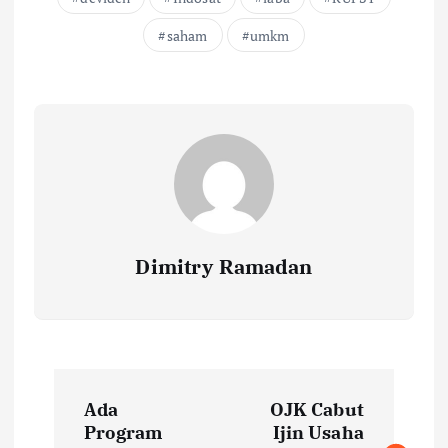
saham
umkm
Dimitry Ramadan
P
Ada
OJK Cabut
o
Program
Ijin Usaha