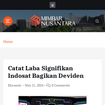
S
k
i
p
t
o
c
o
Home
n
t
e
n
Catat Laba Signifikan
t
Indosat Bagikan Deviden
Ekonomi
May 21, 2024
0 Comments