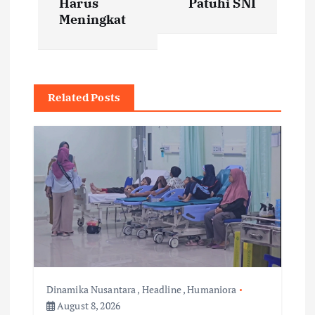
Harus
Patuhi SNI
t
Meningkat
n
a
Related Posts
v
i
g
a
t
Dinamika Nusantara
,
Headline
,
Humaniora
i
August 8, 2026