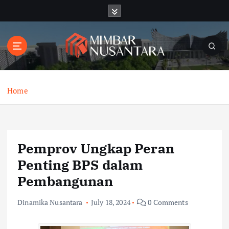
S
k
i
p
t
o
c
o
Home
n
t
e
n
Pemprov Ungkap Peran
t
Penting BPS dalam
Pembangunan
Dinamika Nusantara
July 18, 2024
0 Comments