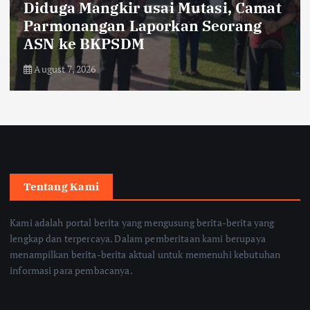
Edukasi
kesehatan
Pilihan
Hepatitis Kerap Didengar tetapi
Masih Disalahpahami
August 7, 2026
Tentang Kami
Kami adalah portal berita yang mengusung berita-berita yang
lengkap dan terpercaya. Dalam pemberitaan kami berupaya
menampilkan berita-berita aktual untuk memenuhi kebutuhan
informasi para pembacanya.