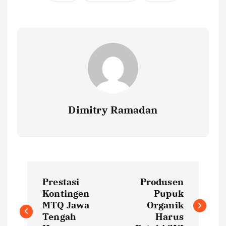
Dimitry Ramadan
P
Prestasi
Produsen
o
Kontingen
Pupuk
MTQ Jawa
Organik
s
Tengah
Harus