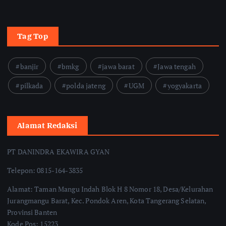
Tag Top
banjir
bmkg
jawa barat
Jawa tengah
pilkada
polda jateng
UGM
yogyakarta
Alamat Redaksi
PT DANINDRA EKAWIRA GYAN
Telepon: 0815-164-3835
Alamat: Taman Mangu Indah Blok H 8 Nomor 18, Desa/Kelurahan
Jurangmangu Barat, Kec. Pondok Aren, Kota Tangerang Selatan,
Provinsi Banten
Kode Pos: 15223