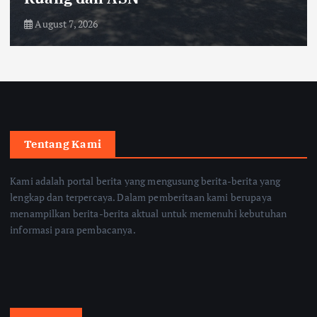
August 7, 2026
Tentang Kami
Kami adalah portal berita yang mengusung berita-berita yang
lengkap dan terpercaya. Dalam pemberitaan kami berupaya
menampilkan berita-berita aktual untuk memenuhi kebutuhan
informasi para pembacanya.