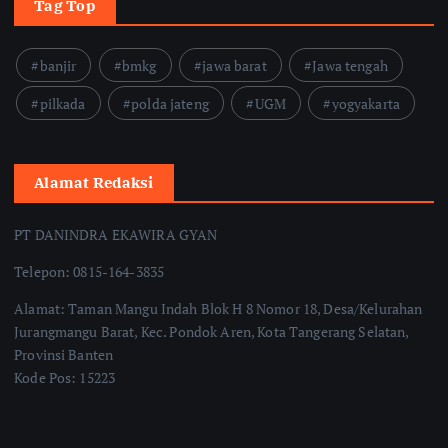
Tag Top
banjir
bmkg
jawa barat
Jawa tengah
pilkada
polda jateng
UGM
yogyakarta
Alamat Redaksi
PT DANINDRA EKAWIRA GYAN
Telepon: 0815-164-3835
Alamat: Taman Mangu Indah Blok H 8 Nomor 18, Desa/Kelurahan
Jurangmangu Barat, Kec. Pondok Aren, Kota Tangerang Selatan,
Provinsi Banten
Kode Pos: 15223