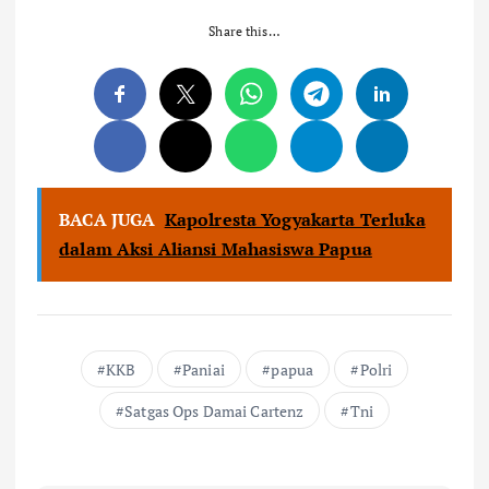
Share this…
BACA JUGA
Kapolresta Yogyakarta Terluka
dalam Aksi Aliansi Mahasiswa Papua
KKB
Paniai
papua
Polri
Satgas Ops Damai Cartenz
Tni