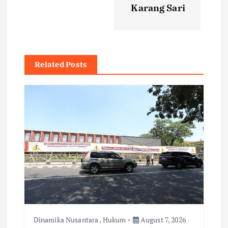
Karang Sari
n
a
v
Related Posts
i
g
a
t
i
o
Dinamika Nusantara
,
Hukum
August 7, 2026