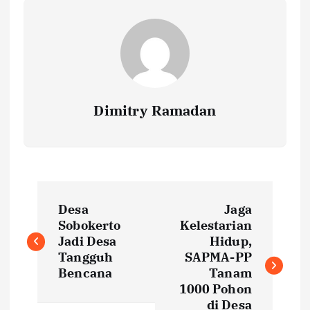
Dimitry Ramadan
P
Desa
Jaga
o
Sobokerto
Kelestarian
Jadi Desa
Hidup,
s
Tangguh
SAPMA-PP
Bencana
Tanam
t
1000 Pohon
di Desa