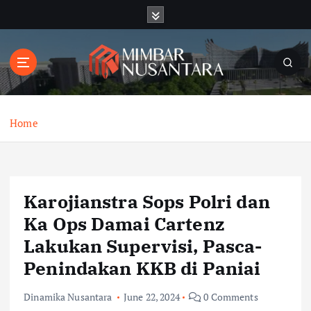
S
k
i
p
t
o
c
o
Home
n
t
e
n
Karojianstra Sops Polri dan
t
Ka Ops Damai Cartenz
Lakukan Supervisi, Pasca-
Penindakan KKB di Paniai
Dinamika Nusantara
June 22, 2024
0 Comments