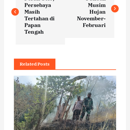
o
Persebaya
Musim
s
Masih
Hujan
Tertahan di
November-
t
Papan
Februari
Tengah
n
a
Related Posts
v
i
g
a
t