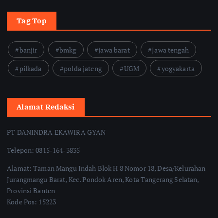
Tag Top
banjir
bmkg
jawa barat
Jawa tengah
pilkada
polda jateng
UGM
yogyakarta
Alamat Redaksi
PT DANINDRA EKAWIRA GYAN
Telepon: 0815-164-3835
Alamat: Taman Mangu Indah Blok H 8 Nomor 18, Desa/Kelurahan
Jurangmangu Barat, Kec. Pondok Aren, Kota Tangerang Selatan,
Provinsi Banten
Kode Pos: 15223