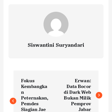
Siswantini Suryandari
P
Fokus
Erwan:
o
Kembangka
Data Bocor
n
di Dark Web
s
Peternakan,
Bukan Milik
Pemdes
Pemprov
Siagian Jae
Jabar