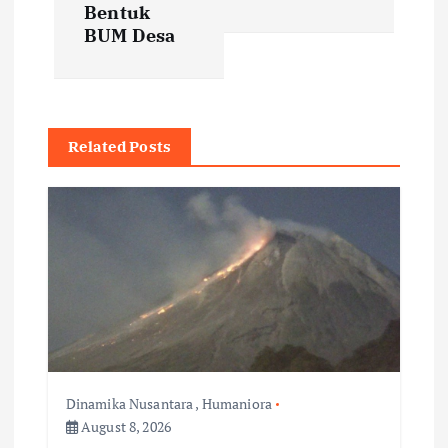
t
Bentuk
BUM Desa
n
a
v
Related Posts
i
g
a
t
i
Dinamika Nusantara
,
Humaniora
August 8, 2026
o