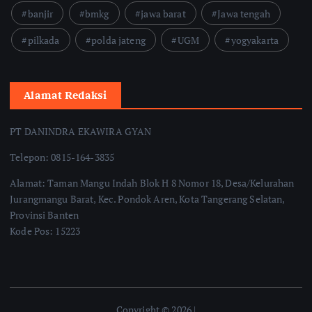
banjir
bmkg
jawa barat
Jawa tengah
pilkada
polda jateng
UGM
yogyakarta
Alamat Redaksi
PT DANINDRA EKAWIRA GYAN
Telepon: 0815-164-3835
Alamat: Taman Mangu Indah Blok H 8 Nomor 18, Desa/Kelurahan
Jurangmangu Barat, Kec. Pondok Aren, Kota Tangerang Selatan,
Provinsi Banten
Kode Pos: 15223
Copyright © 2026 |