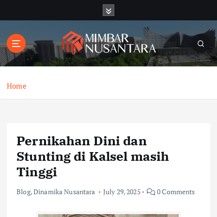
S
k
i
p
t
o
c
o
Home
n
t
e
n
Pernikahan Dini dan
t
Stunting di Kalsel masih
Tinggi
Blog
,
Dinamika Nusantara
July 29, 2025
0 Comments