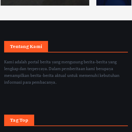
Tentang Kami
Kami adalah portal berita yang mengusung berita-berita yang
lengkap dan terpercaya. Dalam pemberitaan kami berupaya
menampilkan berita-berita aktual untuk memenuhi kebutuhan
informasi para pembacanya.
Tag Top