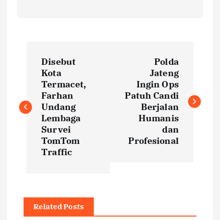
P
Disebut
Polda
o
Kota
Jateng
Termacet,
Ingin Ops
s
Farhan
Patuh Candi
Undang
Berjalan
t
Lembaga
Humanis
Survei
dan
TomTom
Profesional
n
Traffic
a
v
Related Posts