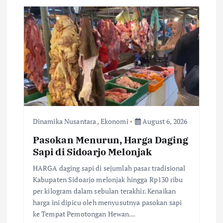
i
g
a
t
i
o
Dinamika Nusantara
,
Ekonomi
August 6, 2026
Pasokan Menurun, Harga Daging
n
Sapi di Sidoarjo Melonjak
HARGA daging sapi di sejumlah pasar tradisional
Kabupaten Sidoarjo melonjak hingga Rp130 ribu
per kilogram dalam sebulan terakhir. Kenaikan
harga ini dipicu oleh menyusutnya pasokan sapi
ke Tempat Pemotongan Hewan…