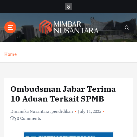
S
k
i
p
t
o
c
o
Home
n
t
e
n
Ombudsman Jabar Terima
t
10 Aduan Terkait SPMB
Dinamika Nusantara
,
pendidikan
July 11, 2025
0 Comments