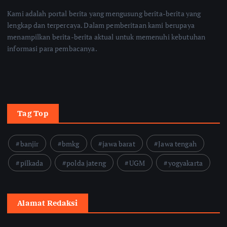
Kami adalah portal berita yang mengusung berita-berita yang
lengkap dan terpercaya. Dalam pemberitaan kami berupaya
menampilkan berita-berita aktual untuk memenuhi kebutuhan
informasi para pembacanya.
Tag Top
banjir
bmkg
jawa barat
Jawa tengah
pilkada
polda jateng
UGM
yogyakarta
Alamat Redaksi