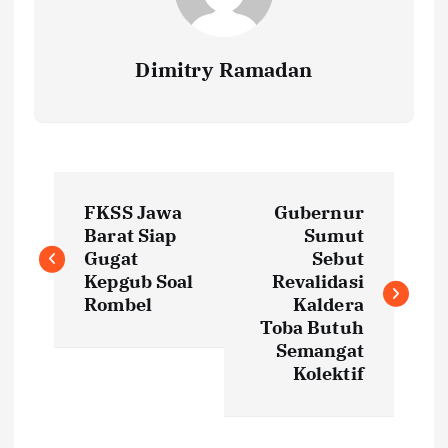
Dimitry Ramadan
P
FKSS Jawa
Gubernur
o
Barat Siap
Sumut
Gugat
Sebut
s
Kepgub Soal
Revalidasi
Rombel
Kaldera
t
Toba Butuh
Semangat
Kolektif
n
a