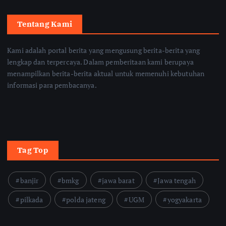
Tentang Kami
Kami adalah portal berita yang mengusung berita-berita yang
lengkap dan terpercaya. Dalam pemberitaan kami berupaya
menampilkan berita-berita aktual untuk memenuhi kebutuhan
informasi para pembacanya.
Tag Top
banjir
bmkg
jawa barat
Jawa tengah
pilkada
polda jateng
UGM
yogyakarta