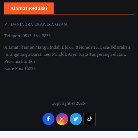
Alamat Redaksi
PT DANINDRA EKAWIRA GYAN
Telepon: 0815-164-3835
Alamat: Taman Mangu Indah Blok H 8 Nomor 18, Desa/Kelurahan
Jurangmangu Barat, Kec. Pondok Aren, Kota Tangerang Selatan,
Provinsi Banten
Kode Pos: 15223
Copyright © 2026 |