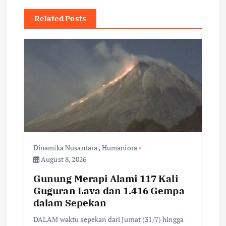
v
Related Posts
i
g
a
t
i
Dinamika Nusantara
,
Humaniora
August 8, 2026
o
Gunung Merapi Alami 117 Kali
n
Guguran Lava dan 1.416 Gempa
dalam Sepekan
DALAM waktu sepekan dari Jumat (31/7) hingga