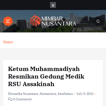
S
k
i
p
t
o
c
o
Home
n
t
e
n
Ketum Muhammadiyah
t
Resmikan Gedung Medik
RSU Assakinah
Dinamika Nusantara
,
Humaniora
,
kesehatan
July 9, 2025
0 Comments