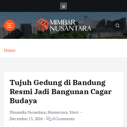
S
k
i
p
t
o
c
o
Home
n
t
e
n
Tujuh Gedung di Bandung
t
Resmi Jadi Bangunan Cagar
Budaya
Dinamika Nusantara
,
Humaniora
,
Story
December 13, 2024
0 Comments