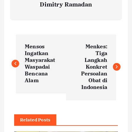
Dimitry Ramadan
P
Mensos
Menkes:
o
Ingatkan
Tiga
Masyarakat
Langkah
s
Waspadai
Konkret
Bencana
Persoalan
t
Alam
Obat di
Indonesia
n
a
Related Posts
v