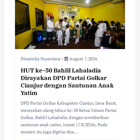
i
g
a
t
Dinamika Nusantara
August 7, 2026
i
HUT ke-50 Bahlil Lahaladia
Dirayakan DPD Partai Golkar
o
Cianjur dengan Santunan Anak
Yatim
n
DPD Partai Golkar Kabupaten Cianjur, Jawa Barat,
merayakan ulang tahun ke-50 Ketua Umum Partai
Golkar, Bahlil Lahadalia, dengan memberikan
santunan anak yatim, Jumat (7/8/2026). Pada
momen itu juga digelar doa…