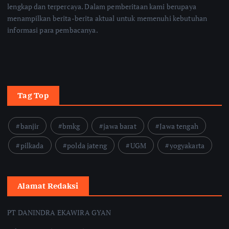
lengkap dan terpercaya. Dalam pemberitaan kami berupaya
menampilkan berita-berita aktual untuk memenuhi kebutuhan
informasi para pembacanya.
Tag Top
banjir
bmkg
jawa barat
Jawa tengah
pilkada
polda jateng
UGM
yogyakarta
Alamat Redaksi
PT DANINDRA EKAWIRA GYAN