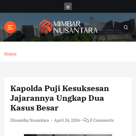
S
k
i
p
t
o
c
o
Home
n
t
e
n
Kapolda Puji Kesuksesan
t
Jajarannya Ungkap Dua
Kasus Besar
Dinamika Nusantara
April 24, 2024
0 Comments