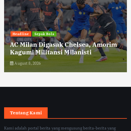
Dinamika Nusantara
Humaniora
Gunung Merapi Alami 117 Kali
Guguran Lava dan 1.416 Gempa
dalam Sepekan
August 8, 2026
Tentang Kami
Kami adalah portal berita yang mengusung berita-berita yang