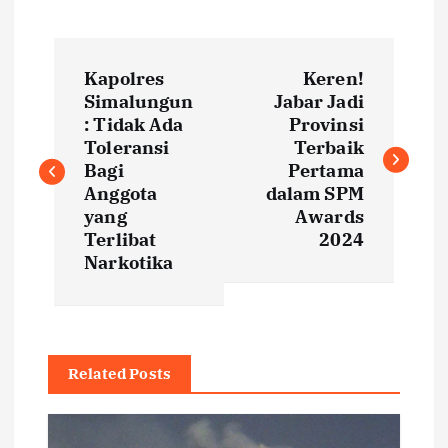
P
Kapolres
Keren!
o
Simalungun
Jabar Jadi
: Tidak Ada
Provinsi
s
Toleransi
Terbaik
Bagi
Pertama
t
Anggota
dalam SPM
yang
Awards
Terlibat
2024
n
Narkotika
a
v
Related Posts
i