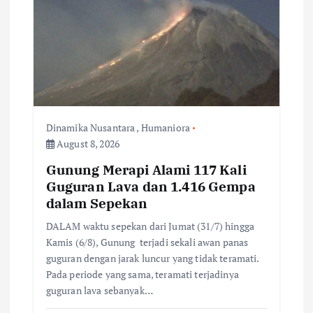
g
a
t
i
Dinamika Nusantara
,
Humaniora
o
August 8, 2026
n
Gunung Merapi Alami 117 Kali
Guguran Lava dan 1.416 Gempa
dalam Sepekan
DALAM waktu sepekan dari Jumat (31/7) hingga
Kamis (6/8), Gunung terjadi sekali awan panas
guguran dengan jarak luncur yang tidak teramati.
Pada periode yang sama, teramati terjadinya
guguran lava sebanyak…