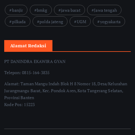
banjir
bmkg
jawa barat
Jawa tengah
pilkada
polda jateng
UGM
yogyakarta
Alamat Redaksi
PT DANINDRA EKAWIRA GYAN
Telepon: 0815-164-3835
Alamat: Taman Mangu Indah Blok H 8 Nomor 18, Desa/Kelurahan
Jurangmangu Barat, Kec. Pondok Aren, Kota Tangerang Selatan,
Provinsi Banten
Kode Pos: 15223