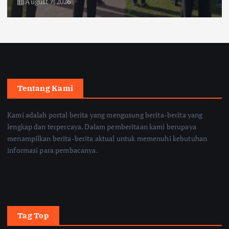
August 7, 2026
Tentang Kami
Kami adalah portal berita yang mengusung berita-berita yang
lengkap dan terpercaya. Dalam pemberitaan kami berupaya
menampilkan berita-berita aktual untuk memenuhi kebutuhan
informasi para pembacanya.
Tag Top