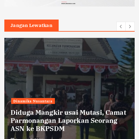
Jangan Lewatkan
Edukasi
kesehatan
Pilihan
Hepatitis Kerap Didengar tetapi
Masih Disalahpahami