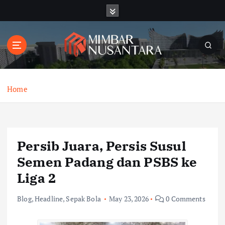
S
k
i
p
t
o
c
o
Home
n
t
e
n
Persib Juara, Persis Susul
t
Semen Padang dan PSBS ke
Liga 2
Blog
,
Headline
,
Sepak Bola
May 23, 2026
0 Comments