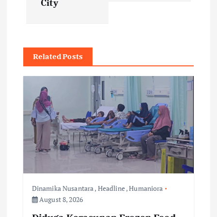
City
a
v
Related Posts
i
g
a
t
i
o
Dinamika Nusantara
,
Headline
,
Humaniora
August 8, 2026
n