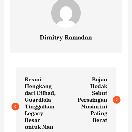
Dimitry Ramadan
P
Resmi
Bojan
o
Hengkang
Hodak
dari Etihad,
Sebut
s
Guardiola
Persaingan
Tinggalkan
Musim ini
t
Legacy
Paling
Besar
Berat
untuk Man
n