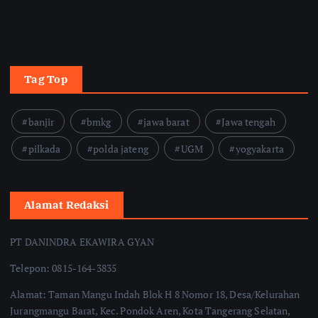
Tag Top
banjir
bmkg
jawa barat
Jawa tengah
pilkada
polda jateng
UGM
yogyakarta
Alamat Redaksi
PT DANINDRA EKAWIRA GYAN
Telepon: 0815-164-3835
Alamat: Taman Mangu Indah Blok H 8 Nomor 18, Desa/Kelurahan
Jurangmangu Barat, Kec. Pondok Aren, Kota Tangerang Selatan,