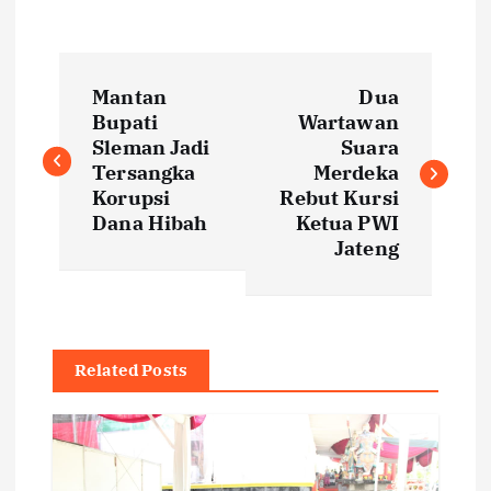
P
Mantan
Dua
o
Bupati
Wartawan
Sleman Jadi
Suara
s
Tersangka
Merdeka
Korupsi
Rebut Kursi
t
Dana Hibah
Ketua PWI
Jateng
n
a
Related Posts
v
i