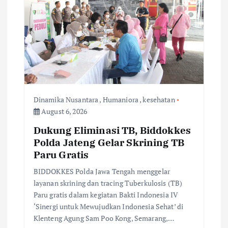
g
a
t
i
o
Dinamika Nusantara
,
Humaniora
,
kesehatan
August 6, 2026
n
Dukung Eliminasi TB, Biddokkes
Polda Jateng Gelar Skrining TB
Paru Gratis
BIDDOKKES Polda Jawa Tengah menggelar
layanan skrining dan tracing Tuberkulosis (TB)
Paru gratis dalam kegiatan Bakti Indonesia IV
‘Sinergi untuk Mewujudkan Indonesia Sehat’ di
Klenteng Agung Sam Poo Kong, Semarang,…