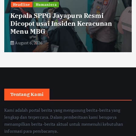
Headline
Humaniora
Kepala SPPG Jayapura Resmi
Dicopot usai Insiden Keracunan
Menu MBG
August 6, 2026
Tentang Kami
Kami adalah portal berita yang mengusung berita-berita yang
lengkap dan terpercaya. Dalam pemberitaan kami berupaya
menampilkan berita-berita aktual untuk memenuhi kebutuhan
informasi para pembacanya.