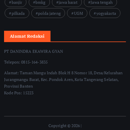
banjir
bmkg
jawa barat
Jawa tengah
pilkada
polda jateng
UGM
yogyakarta
Alamat Redaksi
PT DANINDRA EKAWIRA GYAN
Telepon: 0815-164-3835
Alamat: Taman Mangu Indah Blok H 8 Nomor 18, Desa/Kelurahan
Jurangmangu Barat, Kec. Pondok Aren, Kota Tangerang Selatan,
Provinsi Banten
Kode Pos: 15223
Copyright © 2026 |