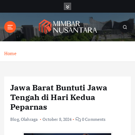
S
k
i
p
t
o
c
o
Home
n
t
e
n
Jawa Barat Buntuti Jawa
t
Tengah di Hari Kedua
Peparnas
Blog
,
Olahraga
October 8, 2024
0 Comments