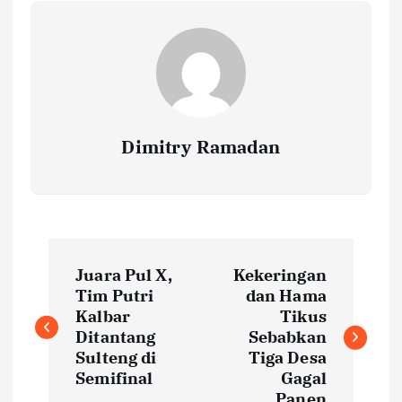
Dimitry Ramadan
P
Juara Pul X,
Kekeringan
o
Tim Putri
dan Hama
Kalbar
Tikus
s
Ditantang
Sebabkan
Sulteng di
Tiga Desa
t
Semifinal
Gagal
Panen