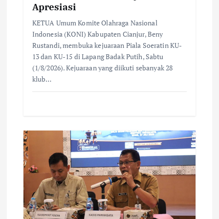
Apresiasi
n
KETUA Umum Komite Olahraga Nasional
Indonesia (KONI) Kabupaten Cianjur, Beny
Rustandi, membuka kejuaraan Piala Soeratin KU-
13 dan KU-15 di Lapang Badak Putih, Sabtu
(1/8/2026). Kejuaraan yang diikuti sebanyak 28
klub…