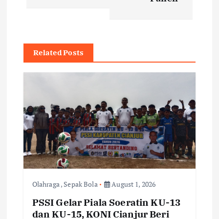
n
a
Related Posts
v
i
g
a
t
i
Olahraga
,
Sepak Bola
August 1, 2026
PSSI Gelar Piala Soeratin KU-13
o
dan KU-15, KONI Cianjur Beri