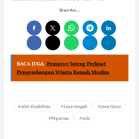
Share this…
BACA JUGA
Pemprov Jateng Perkuat
Pengembangan Wisata Ramah Muslim
atlet disabilitas
Jawa tengah
jawa timur
Peparnas
solo