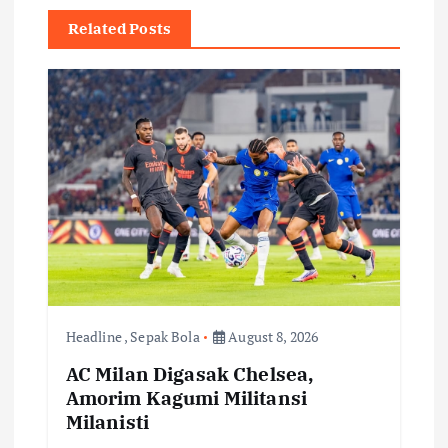
n
Related Posts
a
v
i
g
a
t
i
Headline
,
Sepak Bola
August 8, 2026
AC Milan Digasak Chelsea,
o
Amorim Kagumi Militansi
Milanisti
n