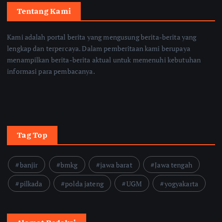
Tentang Kami
Kami adalah portal berita yang mengusung berita-berita yang
lengkap dan terpercaya. Dalam pemberitaan kami berupaya
menampilkan berita-berita aktual untuk memenuhi kebutuhan
informasi para pembacanya.
Tag Top
banjir
bmkg
jawa barat
Jawa tengah
pilkada
polda jateng
UGM
yogyakarta