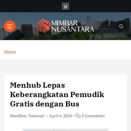
S
k
i
p
t
o
c
o
Home
n
t
e
n
Menhub Lepas
t
Keberangkatan Pemudik
Gratis dengan Bus
Headline
,
Nasional
April 6, 2024
0 Comments