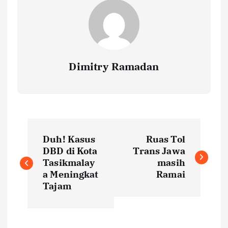
Dimitry Ramadan
P
Duh! Kasus
Ruas Tol
o
DBD di Kota
Trans Jawa
Tasikmalay
masih
s
a Meningkat
Ramai
Tajam
t