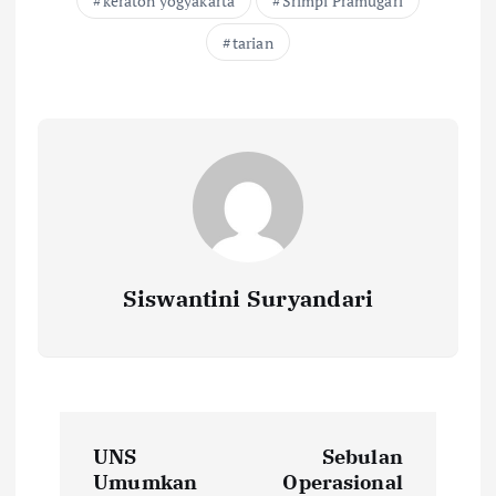
keraton yogyakarta
Srimpi Pramugari
tarian
Siswantini Suryandari
P
UNS
Sebulan
o
Umumkan
Operasional