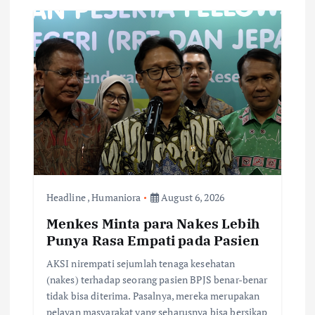
Headline
,
Humaniora
August 6, 2026
Menkes Minta para Nakes Lebih
Punya Rasa Empati pada Pasien
AKSI nirempati sejumlah tenaga kesehatan
(nakes) terhadap seorang pasien BPJS benar-benar
tidak bisa diterima. Pasalnya, mereka merupakan
pelayan masyarakat yang seharusnya bisa bersikap