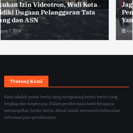
Jaga Pasokan Listrik, PLN UP3
Pematangsiantar Bekali Petugas
Yantek
August 7, 2026
Tentang Kami
Kami adalah portal berita yang mengusung berita-berita yang
lengkap dan terpercaya. Dalam pemberitaan kami berupaya
menampilkan berita-berita aktual untuk memenuhi kebutuhan
informasi para pembacanya.