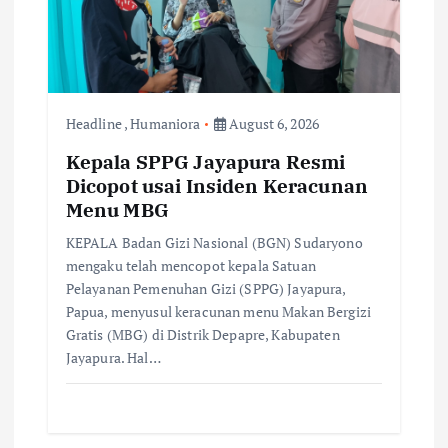
i
o
n
Headline
,
Humaniora
August 6, 2026
Kepala SPPG Jayapura Resmi
Dicopot usai Insiden Keracunan
Menu MBG
KEPALA Badan Gizi Nasional (BGN) Sudaryono
mengaku telah mencopot kepala Satuan
Pelayanan Pemenuhan Gizi (SPPG) Jayapura,
Papua, menyusul keracunan menu Makan Bergizi
Gratis (MBG) di Distrik Depapre, Kabupaten
Jayapura. Hal…