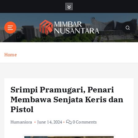
S
k
i
p
t
o
c
o
Home
n
t
e
n
Srimpi Pramugari, Penari
t
Membawa Senjata Keris dan
Pistol
Humaniora
June 14, 2024
0 Comments