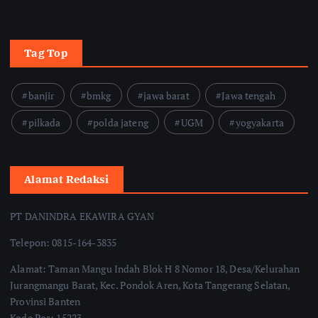
Tag Top
banjir
bmkg
jawa barat
Jawa tengah
pilkada
polda jateng
UGM
yogyakarta
Alamat Redaksi
PT DANINDRA EKAWIRA GYAN
Telepon: 0815-164-3835
Alamat: Taman Mangu Indah Blok H 8 Nomor 18, Desa/Kelurahan
Jurangmangu Barat, Kec. Pondok Aren, Kota Tangerang Selatan,
Provinsi Banten
Kode Pos: 15223