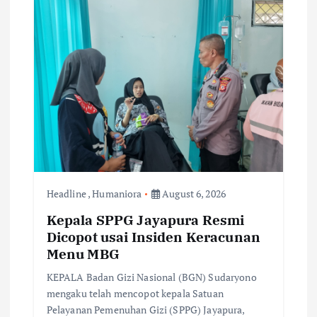
t
i
o
n
Headline
,
Humaniora
August 6, 2026
Kepala SPPG Jayapura Resmi
Dicopot usai Insiden Keracunan
Menu MBG
KEPALA Badan Gizi Nasional (BGN) Sudaryono
mengaku telah mencopot kepala Satuan
Pelayanan Pemenuhan Gizi (SPPG) Jayapura,