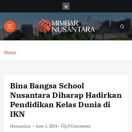
S
k
i
p
t
o
c
o
Home
n
t
e
n
Bina Bangsa School
t
Nusantara Diharap Hadirkan
Pendidikan Kelas Dunia di
IKN
Humaniora
June 5, 2024
0 Comments