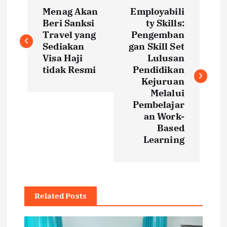
P
Menag Akan
Employabili
o
Beri Sanksi
ty Skills:
Travel yang
Pengemban
s
Sediakan
gan Skill Set
Visa Haji
Lulusan
t
tidak Resmi
Pendidikan
Kejuruan
Melalui
n
Pembelajar
an Work-
a
Based
Learning
v
i
g
Related Posts
a