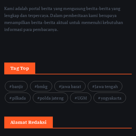
Kami adalah portal berita yang mengusung berita-berita yang
lengkap dan terpercaya. Dalam pemberitaan kami berupaya
menampilkan berita-berita aktual untuk memenuhi kebutuhan
informasi para pembacanya.
Tag Top
banjir
bmkg
jawa barat
Jawa tengah
pilkada
polda jateng
UGM
yogyakarta
Alamat Redaksi