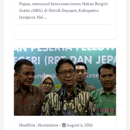
Papua, menyusul keracunan menu Makan Bergizi
Gratis (MBG) di Distrik Depapre, Kabupaten
Jayapura. Hal…
Headline
,
Humaniora
August 6, 2026