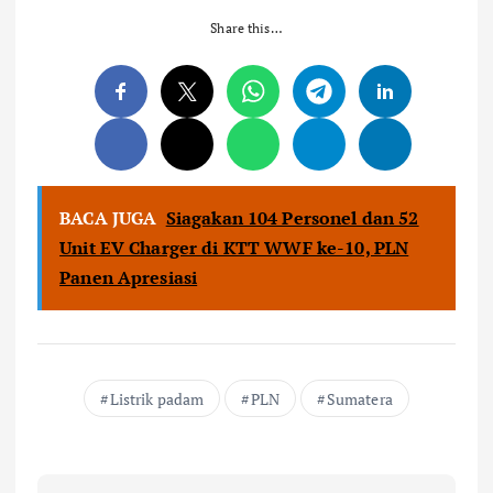
Share this…
BACA JUGA
Siagakan 104 Personel dan 52
Unit EV Charger di KTT WWF ke-10, PLN
Panen Apresiasi
Listrik padam
PLN
Sumatera