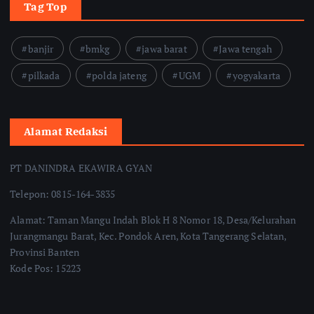
Tag Top
banjir
bmkg
jawa barat
Jawa tengah
pilkada
polda jateng
UGM
yogyakarta
Alamat Redaksi
PT DANINDRA EKAWIRA GYAN
Telepon: 0815-164-3835
Alamat: Taman Mangu Indah Blok H 8 Nomor 18, Desa/Kelurahan
Jurangmangu Barat, Kec. Pondok Aren, Kota Tangerang Selatan,
Provinsi Banten
Kode Pos: 15223