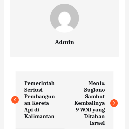
Admin
P
Pemerintah
Menlu
o
Seriusi
Sugiono
Pembangun
Sambut
s
an Kereta
Kembalinya
Api di
9 WNI yang
t
Kalimantan
Ditahan
Israel