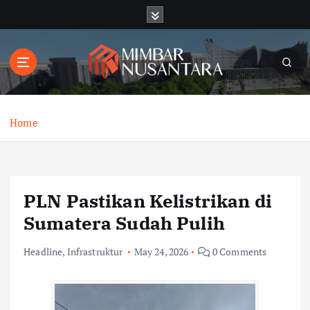
S
k
i
p
t
o
c
o
Home
n
t
e
n
PLN Pastikan Kelistrikan di
t
Sumatera Sudah Pulih
Headline
,
Infrastruktur
May 24, 2026
0 Comments