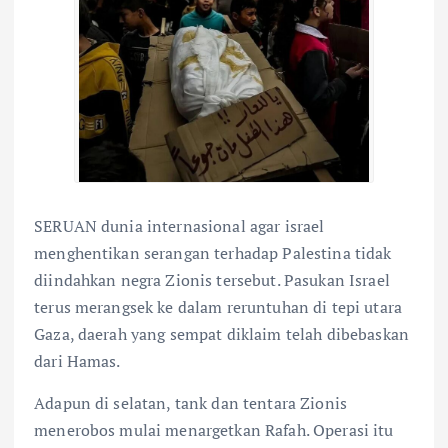
SERUAN dunia internasional agar israel
menghentikan serangan terhadap Palestina tidak
diindahkan negra Zionis tersebut. Pasukan Israel
terus merangsek ke dalam reruntuhan di tepi utara
Gaza, daerah yang sempat diklaim telah dibebaskan
dari Hamas.
Adapun di selatan, tank dan tentara Zionis
menerobos mulai menargetkan Rafah. Operasi itu