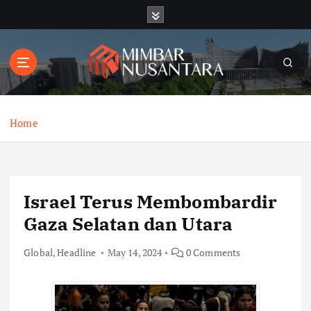
S
k
i
p
t
o
c
o
Home
n
t
e
n
Israel Terus Membombardir
t
Gaza Selatan dan Utara
Global
,
Headline
May 14, 2024
0 Comments