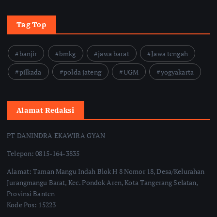
Tag Top
banjir
bmkg
jawa barat
Jawa tengah
pilkada
polda jateng
UGM
yogyakarta
Alamat Redaksi
PT DANINDRA EKAWIRA GYAN
Telepon: 0815-164-3835
Alamat: Taman Mangu Indah Blok H 8 Nomor 18, Desa/Kelurahan
Jurangmangu Barat, Kec. Pondok Aren, Kota Tangerang Selatan,
Provinsi Banten
Kode Pos: 15223