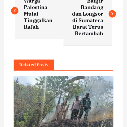
o
Warga
Banjir
Palestina
Bandang
s
Mulai
dan Longsor
Tinggalkan
di Sumatera
t
Rafah
Barat Terus
Bertambah
n
a
Related Posts
v
i
g
a