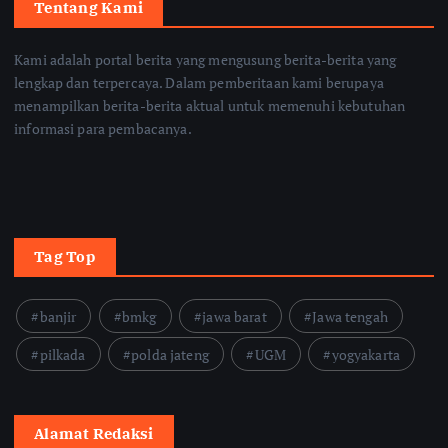
Tentang Kami
Kami adalah portal berita yang mengusung berita-berita yang
lengkap dan terpercaya. Dalam pemberitaan kami berupaya
menampilkan berita-berita aktual untuk memenuhi kebutuhan
informasi para pembacanya.
Tag Top
banjir
bmkg
jawa barat
Jawa tengah
pilkada
polda jateng
UGM
yogyakarta
Alamat Redaksi