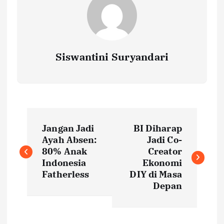
Siswantini Suryandari
P
Jangan Jadi
BI Diharap
o
Ayah Absen:
Jadi Co-
80% Anak
Creator
s
Indonesia
Ekonomi
Fatherless
DIY di Masa
t
Depan
n