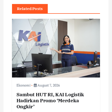
a
Related Posts
v
i
g
a
t
i
Ekonomi
August 7, 2026
o
Sambut HUT RI, KAI Logistik
Hadirkan Promo ‘Merdeka
n
Ongkir’