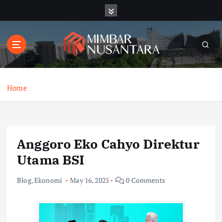
S
k
i
p
t
o
c
o
Home
n
t
e
n
Anggoro Eko Cahyo Direktur
t
Utama BSI
Blog
,
Ekonomi
May 16, 2025
0 Comments