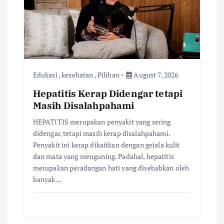
a
t
i
o
Edukasi
,
kesehatan
,
Pilihan
August 7, 2026
Hepatitis Kerap Didengar tetapi
n
Masih Disalahpahami
HEPATITIS merupakan penyakit yang sering
didengar, tetapi masih kerap disalahpahami.
Penyakit ini kerap dikaitkan dengan gejala kulit
dan mata yang menguning. Padahal, hepatitis
merupakan peradangan hati yang disebabkan oleh
banyak…