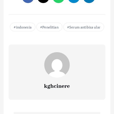
indonesia
Penelitian
Serum antibisa ular
kghcinere