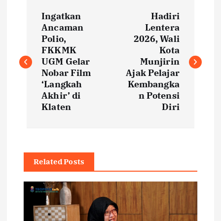
P
Ingatkan
Hadiri
o
Ancaman
Lentera
Polio,
2026, Wali
s
FKKMK
Kota
UGM Gelar
Munjirin
t
Nobar Film
Ajak Pelajar
‘Langkah
Kembangka
Akhir’ di
n Potensi
n
Klaten
Diri
a
v
Related Posts
i
g