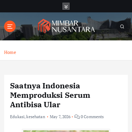
S
k
i
p
t
o
c
o
Home
n
t
e
n
Saatnya Indonesia
t
Memproduksi Serum
Antibisa Ular
Edukasi
,
kesehatan
May 7, 2026
0 Comments