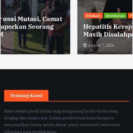
Edukasi
kesehatan
Pilihan
Hepatitis Kerap Didengar tetapi
Masih Disalahpahami
August 7, 2026
Tentang Kami
Kami adalah portal berita yang mengusung berita-berita yang
lengkap dan terpercaya. Dalam pemberitaan kami berupaya
menampilkan berita-berita aktual untuk memenuhi kebutuhan
informasi para pembacanya.