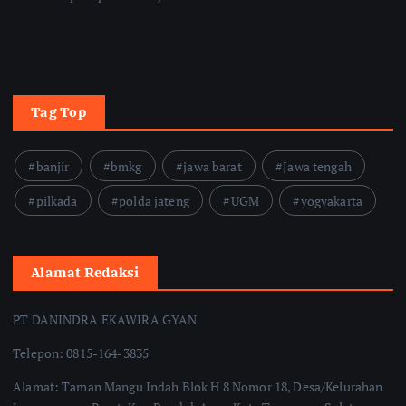
Tag Top
banjir
bmkg
jawa barat
Jawa tengah
pilkada
polda jateng
UGM
yogyakarta
Alamat Redaksi
PT DANINDRA EKAWIRA GYAN
Telepon: 0815-164-3835
Alamat: Taman Mangu Indah Blok H 8 Nomor 18, Desa/Kelurahan