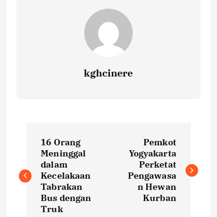
kghcinere
P
16 Orang
Pemkot
o
Meninggal
Yogyakarta
dalam
Perketat
s
Kecelakaan
Pengawasa
Tabrakan
n Hewan
t
Bus dengan
Kurban
Truk