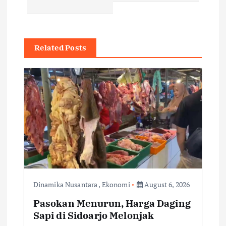
n
a
Related Posts
v
i
g
a
t
i
Dinamika Nusantara
,
Ekonomi
August 6, 2026
o
Pasokan Menurun, Harga Daging
Sapi di Sidoarjo Melonjak