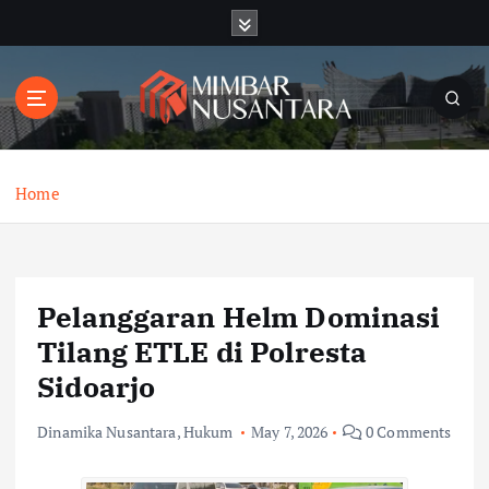
S
k
i
p
t
o
c
o
Home
n
t
e
n
Pelanggaran Helm Dominasi
t
Tilang ETLE di Polresta
Sidoarjo
Dinamika Nusantara
,
Hukum
May 7, 2026
0 Comments