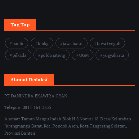
Tag Top
banjir
bmkg
jawa barat
Jawa tengah
pilkada
polda jateng
UGM
yogyakarta
Alamat Redaksi
PT DANINDRA EKAWIRA GYAN
Telepon: 0815-164-3835
Alamat: Taman Mangu Indah Blok H 8 Nomor 18, Desa/Kelurahan
Jurangmangu Barat, Kec. Pondok Aren, Kota Tangerang Selatan,
Provinsi Banten