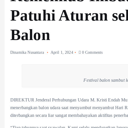
Patuhi Aturan se
Balon
Dinamika Nusantara
April 1, 2024
0 Comments
Festival balon sambut
DIREKTUR Jenderal Perhubungan Udara M. Kristi Endah Murni
menerbangkan balon udara saat menyambut menyambut Hari Raya 
diterbangkan secara liar sangat membahayakan aktifitas penerb
“Tiap tahunnya saat syawalan, Kami selalu mendapatkan laporan