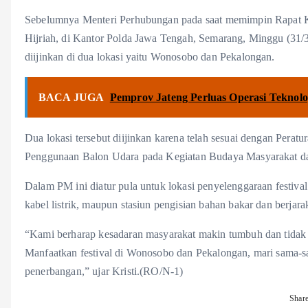
Sebelumnya Menteri Perhubungan pada saat memimpin Rapat K
Hijriah, di Kantor Polda Jawa Tengah, Semarang, Minggu (31
diijinkan di dua lokasi yaitu Wonosobo dan Pekalongan.
BACA JUGA
Pemprov Jateng Perluas Operasi Teknolo
Dua lokasi tersebut diijinkan karena telah sesuai dengan Per
Penggunaan Balon Udara pada Kegiatan Budaya Masyarakat dan
Dalam PM ini diatur pula untuk lokasi penyelenggaraan festiv
kabel listrik, maupun stasiun pengisian bahan bakar dan berjara
“Kami berharap kesadaran masyarakat makin tumbuh dan tidak ad
Manfaatkan festival di Wonosobo dan Pekalongan, mari sama-sa
penerbangan,” ujar Kristi.(RO/N-1)
Shar