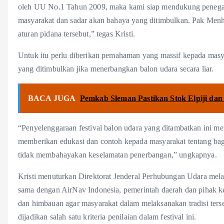
oleh UU No.1 Tahun 2009, maka kami siap mendukung penegakan
masyarakat dan sadar akan bahaya yang ditimbulkan. Pak Menh
aturan pidana tersebut,” tegas Kristi.
Untuk itu perlu diberikan pemahaman yang massif kepada masya
yang ditimbulkan jika menerbangkan balon udara secara liar.
BACA JUGA
Pemkab Sleman Pastikan Stok Elpiji d
“Penyelenggaraan festival balon udara yang ditambatkan ini menja
memberikan edukasi dan contoh kepada masyarakat tentang bag
tidak membahayakan keselamatan penerbangan,” ungkapnya.
Kristi menuturkan Direktorat Jenderal Perhubungan Udara mela
sama dengan AirNav Indonesia, pemerintah daerah dan pihak ke
dan himbauan agar masyarakat dalam melaksanakan tradisi terse
dijadikan salah satu kriteria penilaian dalam festival ini.