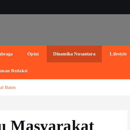
ahraga
Opini
Dinamika Nusantara
Lifestyle
unan Redaksi
al Balon
u Masyarakat