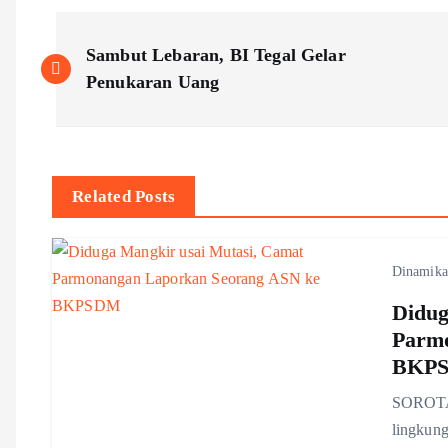
P
Sambut Lebaran, BI Tegal Gelar
o
Penukaran Uang
s
t
Related Posts
n
Dinamika
a
Didug
Parm
v
BKP
SOROTAN 
i
lingkun