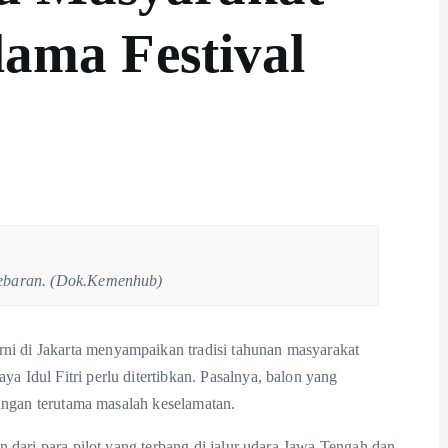
lama Festival
 lebaran. (Dok.Kemenhub)
 di Jakarta menyampaikan tradisi tahunan masyarakat
Idul Fitri perlu ditertibkan. Pasalnya, balon yang
angan terutama masalah keselamatan.
 dari para pilot yang terbang di jalur udara Jawa Tengah dan