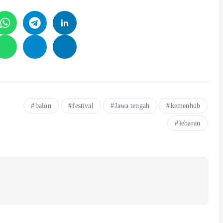
balon
festival
Jawa tengah
kemenhub
lebaran