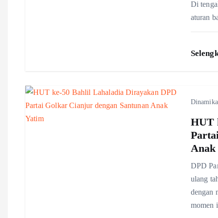
Di tenga
g
aturan b
a
Seleng
t
i
Dinamika
o
HUT k
Parta
Anak
n
DPD Part
ulang ta
dengan m
momen i