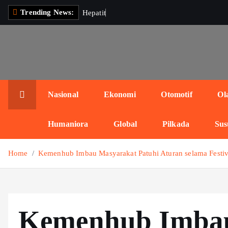
S
Trending News:
H
e
p
a
t
i
t
i
s
K
e
r
k
i
p
t
o
c
Nasional
Ekonomi
Otomotif
Ol
o
n
Humaniora
Global
Pilkada
Sus
t
e
Home
Kemenhub Imbau Masyarakat Patuhi Aturan selama Festiv
n
t
Kemenhub Imba