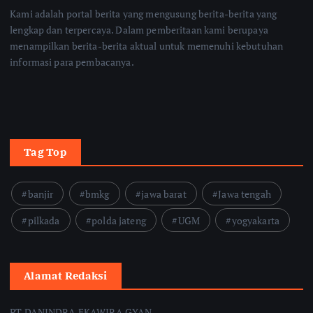
Kami adalah portal berita yang mengusung berita-berita yang
lengkap dan terpercaya. Dalam pemberitaan kami berupaya
menampilkan berita-berita aktual untuk memenuhi kebutuhan
informasi para pembacanya.
Tag Top
banjir
bmkg
jawa barat
Jawa tengah
pilkada
polda jateng
UGM
yogyakarta
Alamat Redaksi
PT DANINDRA EKAWIRA GYAN