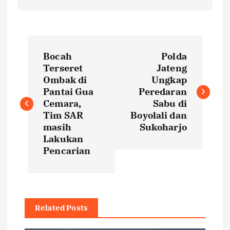
P
Bocah
Polda
o
Terseret
Jateng
Ombak di
Ungkap
s
Pantai Gua
Peredaran
Cemara,
Sabu di
t
Tim SAR
Boyolali dan
masih
Sukoharjo
Lakukan
n
Pencarian
a
v
Related Posts
i