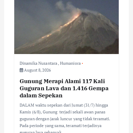
g
a
t
i
Dinamika Nusantara
,
Humaniora
o
August 8, 2026
n
Gunung Merapi Alami 117 Kali
Guguran Lava dan 1.416 Gempa
dalam Sepekan
DALAM waktu sepekan dari Jumat (31/7) hingga
Kamis (6/8), Gunung terjadi sekali awan panas
guguran dengan jarak luncur yang tidak teramati.
Pada periode yang sama, teramati terjadinya
guguran lava sebanyak…