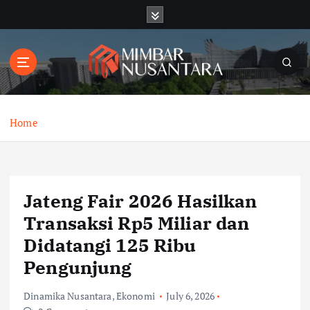
S
k
i
p
t
o
c
o
Home
n
t
e
n
Jateng Fair 2026 Hasilkan
t
Transaksi Rp5 Miliar dan
Didatangi 125 Ribu
Pengunjung
Dinamika Nusantara
,
Ekonomi
July 6, 2026