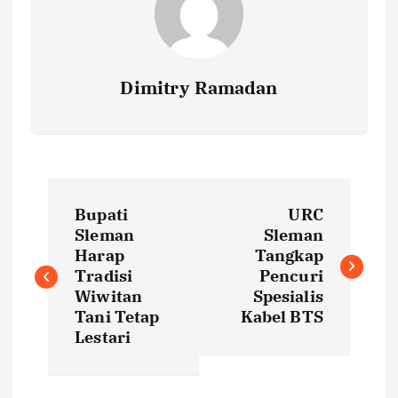
Dimitry Ramadan
P
Bupati
URC
o
Sleman
Sleman
Harap
Tangkap
s
Tradisi
Pencuri
Wiwitan
Spesialis
t
Tani Tetap
Kabel BTS
Lestari
n