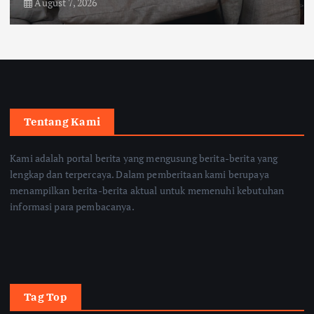
August 7, 2026
Tentang Kami
Kami adalah portal berita yang mengusung berita-berita yang
lengkap dan terpercaya. Dalam pemberitaan kami berupaya
menampilkan berita-berita aktual untuk memenuhi kebutuhan
informasi para pembacanya.
Tag Top