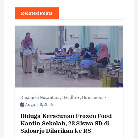
a
Related Posts
v
i
g
a
t
i
Dinamika Nusantara
,
Headline
,
Humaniora
August 8, 2026
o
Diduga Keracunan Frozen Food
Kantin Sekolah, 23 Siswa SD di
n
Sidoarjo Dilarikan ke RS