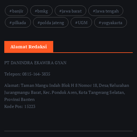
banjir
bmkg
jawa barat
Jawa tengah
pilkada
polda jateng
UGM
yogyakarta
Alamat Redaksi
PT DANINDRA EKAWIRA GYAN
Telepon: 0815-164-3835
Alamat: Taman Mangu Indah Blok H 8 Nomor 18, Desa/Kelurahan
Jurangmangu Barat, Kec. Pondok Aren, Kota Tangerang Selatan,
Provinsi Banten
Kode Pos: 15223