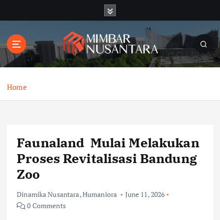
S
k
i
p
t
o
c
o
Home
n
t
e
n
Faunaland Mulai Melakukan
t
Proses Revitalisasi Bandung
Zoo
Dinamika Nusantara
,
Humaniora
June 11, 2026
0 Comments