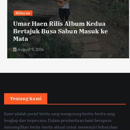
Hiburan
Umar Haen Rilis Album Kedua
Bertajuk Busa Sabun Masuk ke
Mata
August 9, 2026
Tentang Kami
Kami adalah portal berita yang mengusung berita-berita yang
lengkap dan terpercaya. Dalam pemberitaan kami berupaya
menampilkan berita-berita aktual untuk memenuhi kebutuhan