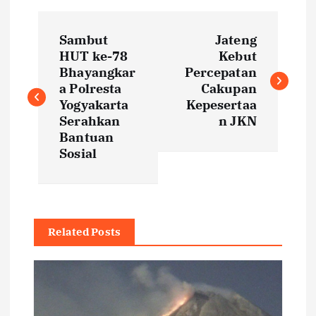
P
Sambut
Jateng
o
HUT ke-78
Kebut
Bhayangkar
Percepatan
s
a Polresta
Cakupan
Yogyakarta
Kepesertaa
t
Serahkan
n JKN
Bantuan
Sosial
n
a
v
Related Posts
i
g