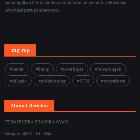
menampilkan berita-berita aktual untuk memenuhi kebutuhan
informasi para pembacanya.
Tag Top
banjir
bmkg
jawa barat
Jawa tengah
pilkada
polda jateng
UGM
yogyakarta
Alamat Redaksi
PT DANINDRA EKAWIRA GYAN
Telepon: 0815-164-3835