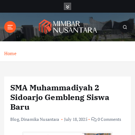
S
k
i
p
t
o
c
o
Home
n
t
e
n
SMA Muhammadiyah 2
t
Sidoarjo Gembleng Siswa
Baru
Blog
,
Dinamika Nusantara
July 18, 2025
0 Comments