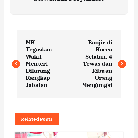
P
MK
Banjir di
o
Tegaskan
Korea
Wakil
Selatan, 4
s
Menteri
Tewas dan
Dilarang
Ribuan
t
Rangkap
Orang
Jabatan
Mengungsi
n
a
Related Posts
v