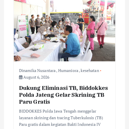
i
g
a
t
i
o
Dinamika Nusantara
,
Humaniora
,
kesehatan
August 6, 2026
n
Dukung Eliminasi TB, Biddokkes
Polda Jateng Gelar Skrining TB
Paru Gratis
BIDDOKKES Polda Jawa Tengah menggelar
layanan skrining dan tracing Tuberkulosis (TB)
Paru gratis dalam kegiatan Bakti Indonesia IV