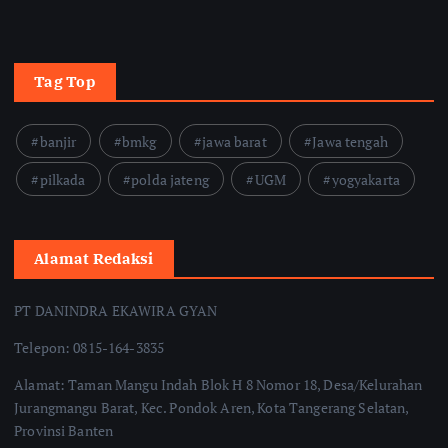
Tag Top
banjir
bmkg
jawa barat
Jawa tengah
pilkada
polda jateng
UGM
yogyakarta
Alamat Redaksi
PT DANINDRA EKAWIRA GYAN
Telepon: 0815-164-3835
Alamat: Taman Mangu Indah Blok H 8 Nomor 18, Desa/Kelurahan
Jurangmangu Barat, Kec. Pondok Aren, Kota Tangerang Selatan,
Provinsi Banten