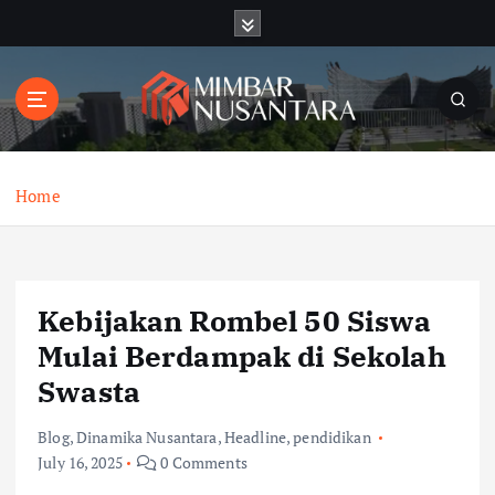
S
k
i
p
t
o
c
o
Home
n
t
e
n
Kebijakan Rombel 50 Siswa
t
Mulai Berdampak di Sekolah
Swasta
Blog
,
Dinamika Nusantara
,
Headline
,
pendidikan
July 16, 2025
0 Comments