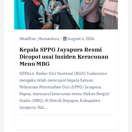
t
i
o
Headline
,
Humaniora
August 6, 2026
n
Kepala SPPG Jayapura Resmi
Dicopot usai Insiden Keracunan
Menu MBG
KEPALA Badan Gizi Nasional (BGN) Sudaryono
mengaku telah mencopot kepala Satuan
Pelayanan Pemenuhan Gizi (SPPG) Jayapura,
Papua, menyusul keracunan menu Makan Bergizi
Gratis (MBG) di Distrik Depapre, Kabupaten
Jayapura. Hal…