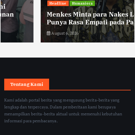
Headline
Humaniora
Menkes Minta para Nakes Lebih
Punya Rasa Empati pada Pasien
August 6, 2026
Tentang Kami
Kami adalah portal berita yang mengusung berita-berita yang
lengkap dan terpercaya. Dalam pemberitaan kami berupaya
menampilkan berita-berita aktual untuk memenuhi kebutuhan
informasi para pembacanya.