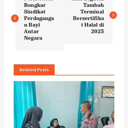
o
Bongkar
Tambah
Sindikat
Terminal
s
Perdaganga
Bersertifika
n Bayi
t Halal di
t
Antar
2025
Negara
n
a
Related Posts
v
i
g
a