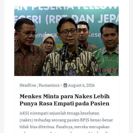
Headline
,
Humaniora
August 6, 2026
Menkes Minta para Nakes Lebih
Punya Rasa Empati pada Pasien
AKSI nirempati sejumlah tenaga kesehatan
(nakes) terhadap seorang pasien BPJS benar-benar
tidak bisa diterima. Pasalnya, mereka merupakan