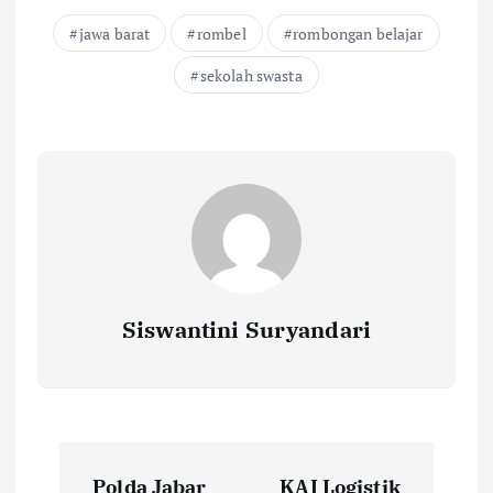
jawa barat
rombel
rombongan belajar
sekolah swasta
Siswantini Suryandari
P
Polda Jabar
KAI Logistik