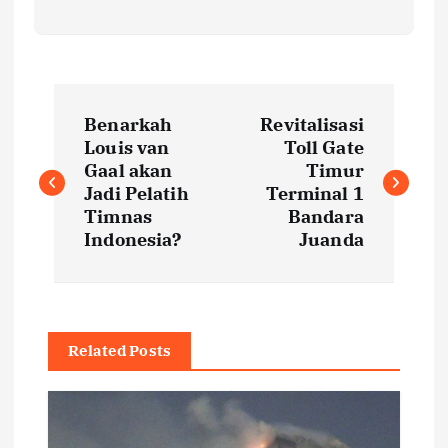
P
Benarkah
Revitalisasi
o
Louis van
Toll Gate
Gaal akan
Timur
s
Jadi Pelatih
Terminal 1
Timnas
Bandara
t
Indonesia?
Juanda
n
a
Related Posts
v