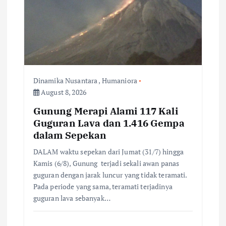
i
g
a
t
Dinamika Nusantara
,
Humaniora
i
August 8, 2026
Gunung Merapi Alami 117 Kali
o
Guguran Lava dan 1.416 Gempa
dalam Sepekan
n
DALAM waktu sepekan dari Jumat (31/7) hingga
Kamis (6/8), Gunung terjadi sekali awan panas
guguran dengan jarak luncur yang tidak teramati.
Pada periode yang sama, teramati terjadinya
guguran lava sebanyak…