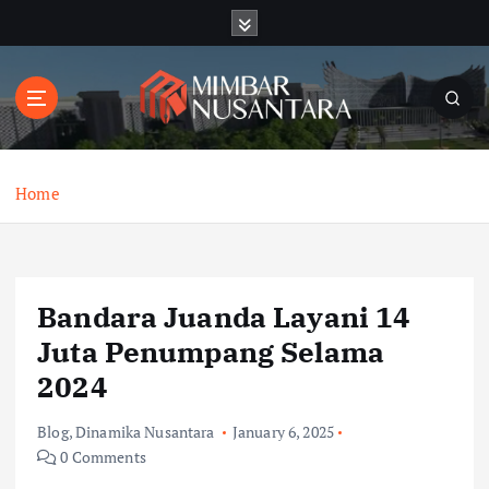
S
k
i
p
t
o
c
o
Home
n
t
e
n
Bandara Juanda Layani 14
t
Juta Penumpang Selama
2024
Blog
,
Dinamika Nusantara
January 6, 2025
0 Comments