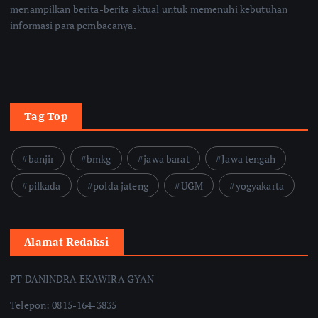
menampilkan berita-berita aktual untuk memenuhi kebutuhan
informasi para pembacanya.
Tag Top
banjir
bmkg
jawa barat
Jawa tengah
pilkada
polda jateng
UGM
yogyakarta
Alamat Redaksi
PT DANINDRA EKAWIRA GYAN
Telepon: 0815-164-3835