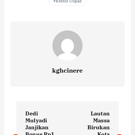
Rektor Unpad
kghcinere
P
Dedi
Lautan
o
Mulyadi
Massa
Janjikan
Birukan
Bonus Rp1
Kota