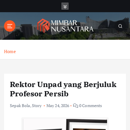
S
k
i
p
t
o
c
o
Home
n
t
e
n
Rektor Unpad yang Berjuluk
t
Profesor Persib
Sepak Bola
,
Story
May 24, 2026
0 Comments