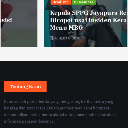
Headline
Humaniora
Kepala SPPG Jayapura Resmi
Dicopot usai Insiden Keracunan
Menu MBG
August 6, 2026
Tentang Kami
Kami adalah portal berita yang mengusung berita-berita yang
lengkap dan terpercaya. Dalam pemberitaan kami berupaya
menampilkan berita-berita aktual untuk memenuhi kebutuhan
informasi para pembacanya.