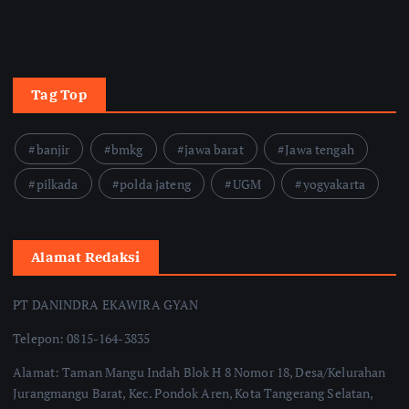
Tag Top
banjir
bmkg
jawa barat
Jawa tengah
pilkada
polda jateng
UGM
yogyakarta
Alamat Redaksi
PT DANINDRA EKAWIRA GYAN
Telepon: 0815-164-3835
Alamat: Taman Mangu Indah Blok H 8 Nomor 18, Desa/Kelurahan
Jurangmangu Barat, Kec. Pondok Aren, Kota Tangerang Selatan,