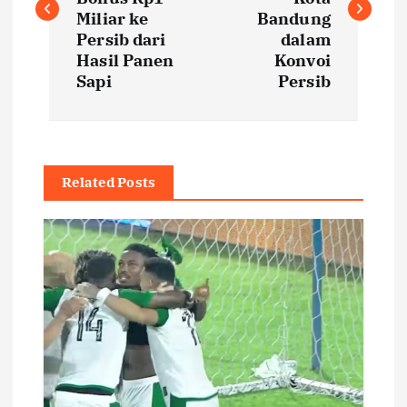
s
Miliar ke
Bandung
t
Persib dari
dalam
Hasil Panen
Konvoi
Sapi
Persib
n
a
v
Related Posts
i
g
a
t