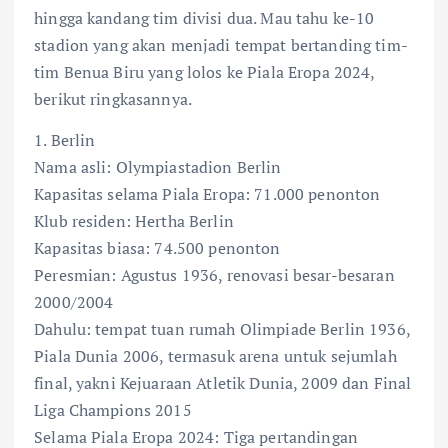
hingga kandang tim divisi dua. Mau tahu ke-10
stadion yang akan menjadi tempat bertanding tim-
tim Benua Biru yang lolos ke Piala Eropa 2024,
berikut ringkasannya.
1. Berlin
Nama asli: Olympiastadion Berlin
Kapasitas selama Piala Eropa: 71.000 penonton
Klub residen: Hertha Berlin
Kapasitas biasa: 74.500 penonton
Peresmian: Agustus 1936, renovasi besar-besaran
2000/2004
Dahulu: tempat tuan rumah Olimpiade Berlin 1936,
Piala Dunia 2006, termasuk arena untuk sejumlah
final, yakni Kejuaraan Atletik Dunia, 2009 dan Final
Liga Champions 2015
Selama Piala Eropa 2024: Tiga pertandingan