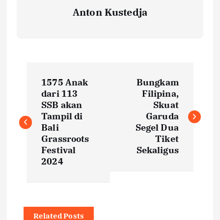
Anton Kustedja
P
1575 Anak
Bungkam
o
dari 113
Filipina,
SSB akan
Skuat
s
Tampil di
Garuda
Bali
Segel Dua
t
Grassroots
Tiket
Festival
Sekaligus
2024
n
a
v
Related Posts