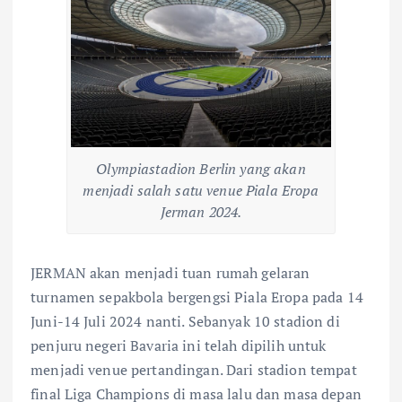
Olympiastadion Berlin yang akan
menjadi salah satu venue Piala Eropa
Jerman 2024.
JERMAN akan menjadi tuan rumah gelaran
turnamen sepakbola bergengsi Piala Eropa pada 14
Juni-14 Juli 2024 nanti. Sebanyak 10 stadion di
penjuru negeri Bavaria ini telah dipilih untuk
menjadi venue pertandingan. Dari stadion tempat
final Liga Champions di masa lalu dan masa depan