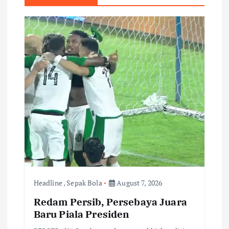
i
g
a
t
i
o
n
Headline
,
Sepak Bola
August 7, 2026
Redam Persib, Persebaya Juara
Baru Piala Presiden