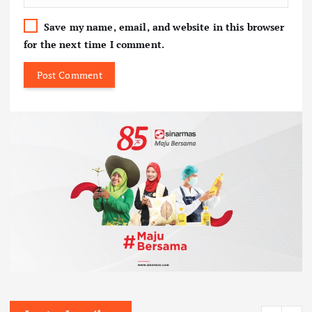
Save my name, email, and website in this browser
for the next time I comment.