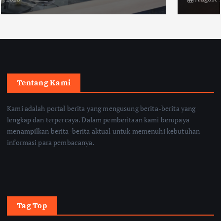
Tentang Kami
Kami adalah portal berita yang mengusung berita-berita yang
lengkap dan terpercaya. Dalam pemberitaan kami berupaya
menampilkan berita-berita aktual untuk memenuhi kebutuhan
informasi para pembacanya.
Tag Top