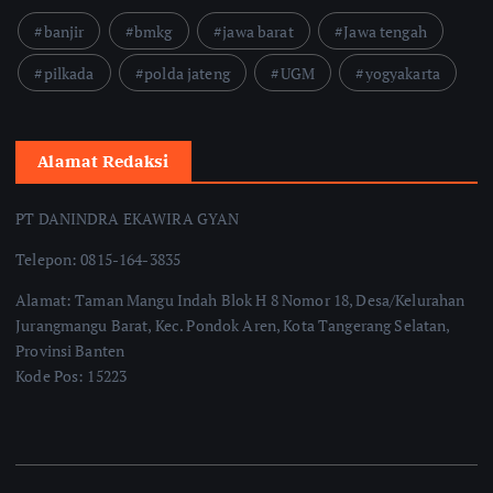
banjir
bmkg
jawa barat
Jawa tengah
pilkada
polda jateng
UGM
yogyakarta
Alamat Redaksi
PT DANINDRA EKAWIRA GYAN
Telepon: 0815-164-3835
Alamat: Taman Mangu Indah Blok H 8 Nomor 18, Desa/Kelurahan
Jurangmangu Barat, Kec. Pondok Aren, Kota Tangerang Selatan,
Provinsi Banten
Kode Pos: 15223