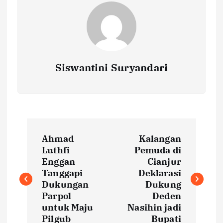
Siswantini Suryandari
P
Ahmad
Kalangan
o
Luthfi
Pemuda di
Enggan
Cianjur
s
Tanggapi
Deklarasi
Dukungan
Dukung
t
Parpol
Deden
untuk Maju
Nasihin jadi
Pilgub
Bupati