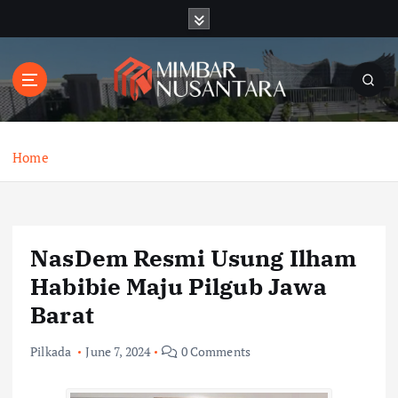
S
k
i
p
t
o
c
o
Home
n
t
e
n
NasDem Resmi Usung Ilham
t
Habibie Maju Pilgub Jawa
Barat
Pilkada
June 7, 2024
0 Comments