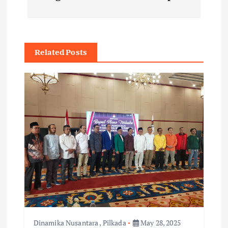
n
a
v
Related Posts
i
g
a
t
i
o
Dinamika Nusantara
,
Pilkada
May 28, 2025