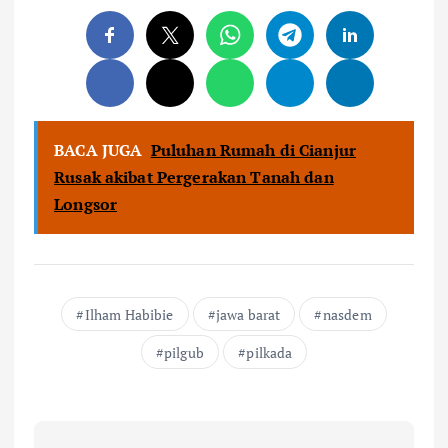
BACA JUGA
Puluhan Rumah di Cianjur
Rusak akibat Pergerakan Tanah dan
Longsor
Ilham Habibie
jawa barat
nasdem
pilgub
pilkada