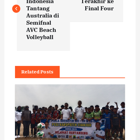
s
Indonesia
Terakhir ke
Tantang
Final Four
t
Australia di
Semifnal
AVC Beach
n
Volleyball
a
v
Related Posts
i
g
a
t