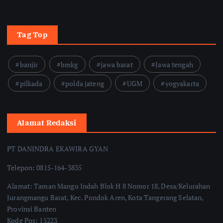
Tag Top
banjir
bmkg
jawa barat
Jawa tengah
pilkada
polda jateng
UGM
yogyakarta
Alamat Redaksi
PT DANINDRA EKAWIRA GYAN
Telepon: 0815-164-3835
Alamat: Taman Mangu Indah Blok H 8 Nomor 18, Desa/Kelurahan
Jurangmangu Barat, Kec. Pondok Aren, Kota Tangerang Selatan,
Provinsi Banten
Kode Pos: 15223