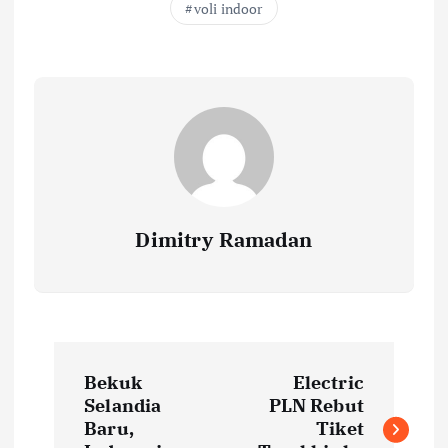
voli indoor
Dimitry Ramadan
P
Bekuk
Electric
o
Selandia
PLN Rebut
Baru,
Tiket