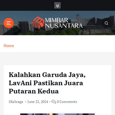
S
k
i
p
t
o
c
o
Home
n
t
e
n
Kalahkan Garuda Jaya,
t
LavAni Pastikan Juara
Putaran Kedua
Olahraga
June 22, 2024
0 Comments