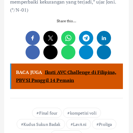
memperbaiki kekurangan yang terjadi,” ujar Joni.
(*/N-01)
Share this…
BACA JUGA
Ikuti AVC Challenge di Filipina,
PBVSI Panggil 14 Pemain
Final four
kompetisi voli
Kudus Sukun Badak
LavAni
Proliga