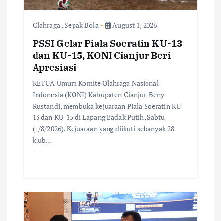
i
o
Olahraga
,
Sepak Bola
August 1, 2026
PSSI Gelar Piala Soeratin KU-13
n
dan KU-15, KONI Cianjur Beri
Apresiasi
KETUA Umum Komite Olahraga Nasional
Indonesia (KONI) Kabupaten Cianjur, Beny
Rustandi, membuka kejuaraan Piala Soeratin KU-
13 dan KU-15 di Lapang Badak Putih, Sabtu
(1/8/2026). Kejuaraan yang diikuti sebanyak 28
klub…