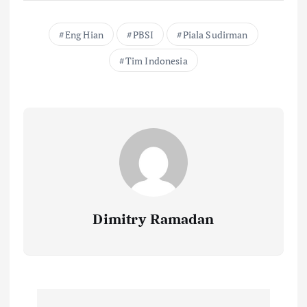
Eng Hian
PBSI
Piala Sudirman
Tim Indonesia
Dimitry Ramadan
P