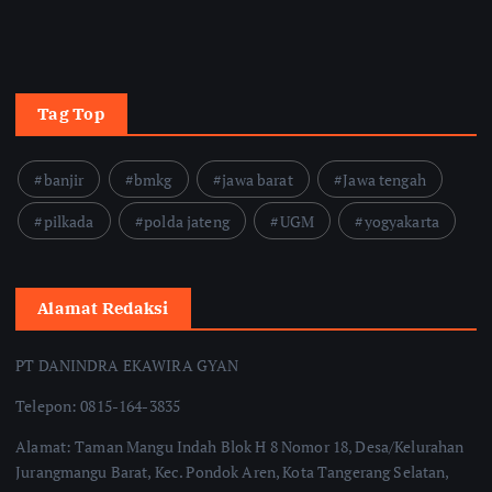
Tag Top
banjir
bmkg
jawa barat
Jawa tengah
pilkada
polda jateng
UGM
yogyakarta
Alamat Redaksi
PT DANINDRA EKAWIRA GYAN
Telepon: 0815-164-3835
Alamat: Taman Mangu Indah Blok H 8 Nomor 18, Desa/Kelurahan
Jurangmangu Barat, Kec. Pondok Aren, Kota Tangerang Selatan,