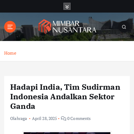
S
k
i
p
t
o
c
o
Home
n
t
e
n
Hadapi India, Tim Sudirman
t
Indonesia Andalkan Sektor
Ganda
Olahraga
April 28, 2025
0 Comments