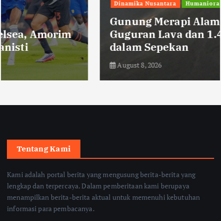
Dinamika Nusantara
Humaniora
Gunung Merapi Alami 117 Kali
Guguran Lava dan 1.416 Gempa
dalam Sepekan
August 8, 2026
Tentang Kami
Kami adalah portal berita yang mengusung berita-berita yang
lengkap dan terpercaya. Dalam pemberitaan kami berupaya
menampilkan berita-berita aktual untuk memenuhi kebutuhan
informasi para pembacanya.