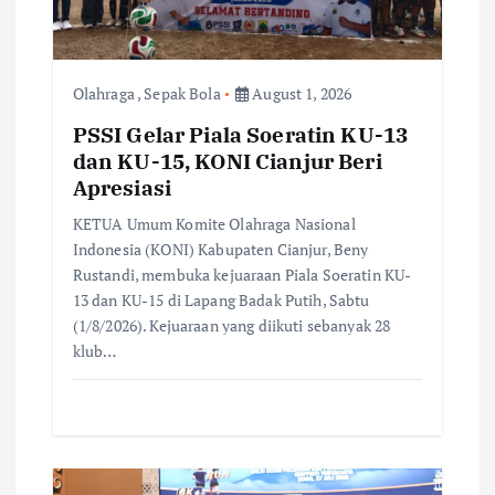
t
i
Olahraga
,
Sepak Bola
August 1, 2026
PSSI Gelar Piala Soeratin KU-13
o
dan KU-15, KONI Cianjur Beri
Apresiasi
n
KETUA Umum Komite Olahraga Nasional
Indonesia (KONI) Kabupaten Cianjur, Beny
Rustandi, membuka kejuaraan Piala Soeratin KU-
13 dan KU-15 di Lapang Badak Putih, Sabtu
(1/8/2026). Kejuaraan yang diikuti sebanyak 28
klub…