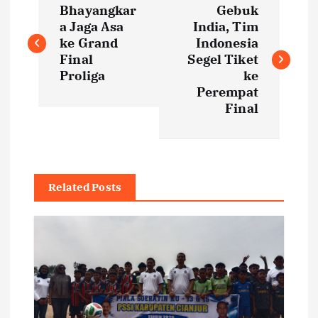
Bhayangkar
Gebuk
o
a Jaga Asa
India, Tim
ke Grand
Indonesia
s
Final
Segel Tiket
Proliga
ke
t
Perempat
Final
n
a
Related Posts
v
i
g
a